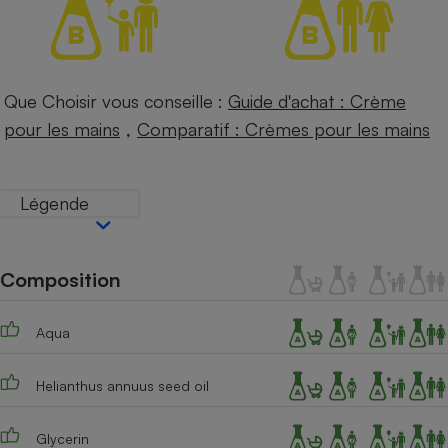
Petit électroménager - U
Complément
alimentaire
Mutuelle
Assurance emprunteur
Que Choisir vous conseille :
Guide d'achat : Crème
,
pour les mains
Comparatif : Crèmes pour les mains
Matelas
Champagne
Légende
bouteille
Banque en 
Téléviseur
Composition
Antimoustique
Lave-linge
Aqua
Helianthus annuus seed oil
Radiateur électrique
Glycerin