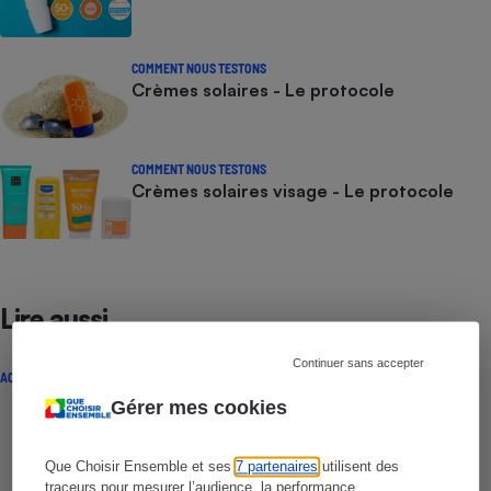
COMMENT NOUS TESTONS
Crèmes solaires - Le protocole
COMMENT NOUS TESTONS
Crèmes solaires visage - Le protocole
Lire aussi
Continuer sans accepter
ACTUALITÉ
Gérer mes cookies
Que Choisir Ensemble et ses
7 partenaires
utilisent des
traceurs pour mesurer l’audience, la performance,