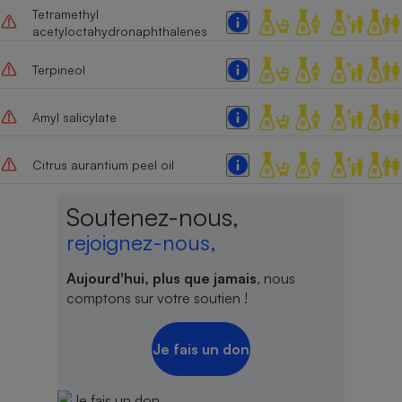
Tetramethyl
acetyloctahydronaphthalenes
Terpineol
Amyl salicylate
Citrus aurantium peel oil
Soutenez-nous,
rejoignez-nous,
Aujourd'hui, plus que jamais
, nous
comptons sur votre soutien !
Je fais un don