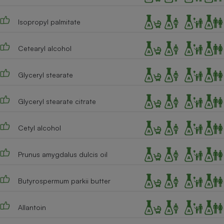
Téléphone mobile -
Smartphone
Plaque de cuisson à
Isopropyl palmitate
induction
Cetearyl alcohol
Climatiseur -
Glyceryl stearate
Ventilateur
Glyceryl stearate citrate
Antivirus
Cetyl alcohol
Climatiseur -
Ventilateur
Prunus amygdalus dulcis oil
Butyrospermum parkii butter
Allantoin