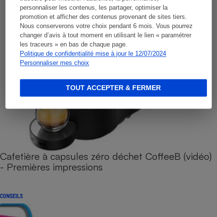
personnaliser les contenus, les partager, optimiser la
promotion et afficher des contenus provenant de sites tiers.
Nous conserverons votre choix pendant 6 mois. Vous pourrez
changer d’avis à tout moment en utilisant le lien « paramétrer
les traceurs » en bas de chaque page.
Politique de confidentialité mise à jour le 12/07/2024
Personnaliser mes choix
TOUT ACCEPTER & FERMER
Cafetière à capsules zéro déchet CoffeeB (vidéo)
- Premières impressions
CONSEILS