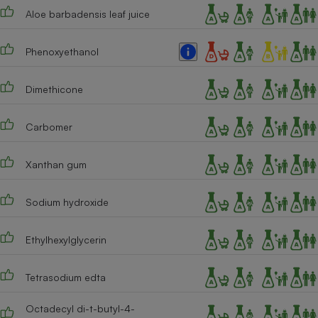
Aloe barbadensis leaf juice
Cafetière à expressos
Phenoxyethanol
Dimethicone
Carbomer
Xanthan gum
Robot ménager
Sodium hydroxide
Ethylhexylglycerin
Tetrasodium edta
Octadecyl di-t-butyl-4-