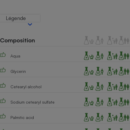
Téléphone mobile -
Smartphone
Plaque de cuisson à
Légende
induction
Composition
Climatiseur -
Ventilateur
Aqua
Antivirus
Glycerin
Climatiseur -
Ventilateur
Cetearyl alcohol
Sodium cetearyl sulfate
Palmitic acid