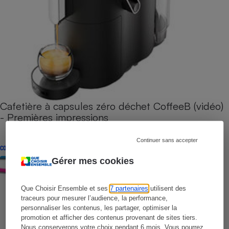
Cafetière à capsules zéro déchet CoffeeB (vidéo)
- Premières impressions
Continuer sans accepter
CONSEILS
Gérer mes cookies
Que Choisir Ensemble et ses
7 partenaires
utilisent des
traceurs pour mesurer l’audience, la performance,
personnaliser les contenus, les partager, optimiser la
promotion et afficher des contenus provenant de sites tiers.
Nous conserverons votre choix pendant 6 mois. Vous pourrez