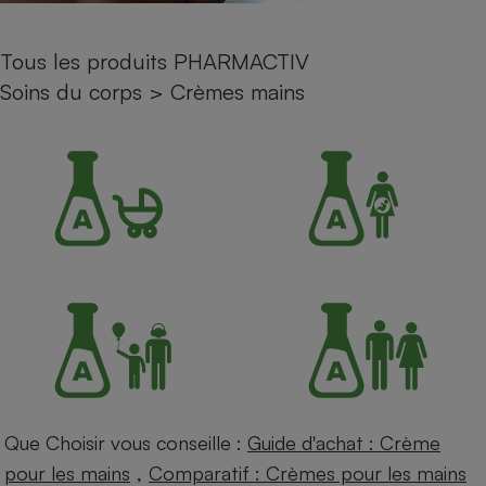
Petit électroménager - U
Complément
Tous les produits PHARMACTIV
alimentaire
Mutuelle
Soins du corps
>
Crèmes mains
Assurance emprunteur
Matelas
Champagne
bouteille
Banque en 
Téléviseur
Antimoustique
Lave-linge
Radiateur électrique
Que Choisir vous conseille :
Guide d'achat : Crème
,
pour les mains
Comparatif : Crèmes pour les mains