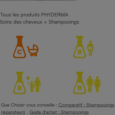
Petit électroménager - U
Complément
Tous les produits PHYDERMA
alimentaire
Mutuelle
Soins des cheveux
>
Shampooings
Assurance emprunteur
Matelas
Champagne
bouteille
Banque en 
Téléviseur
Antimoustique
Lave-linge
Radiateur électrique
Que Choisir vous conseille :
Comparatif : Shampooings
,
réparateurs
Guide d'achat : Shampooings