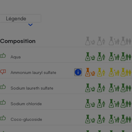
Téléphone mobile -
Smartphone
Plaque de cuisson à
Légende
induction
Composition
Climatiseur -
Ventilateur
Aqua
Antivirus
Ammonium lauryl sulfate
Climatiseur -
Ventilateur
Sodium laureth sulfate
Sodium chloride
Coco-glucoside