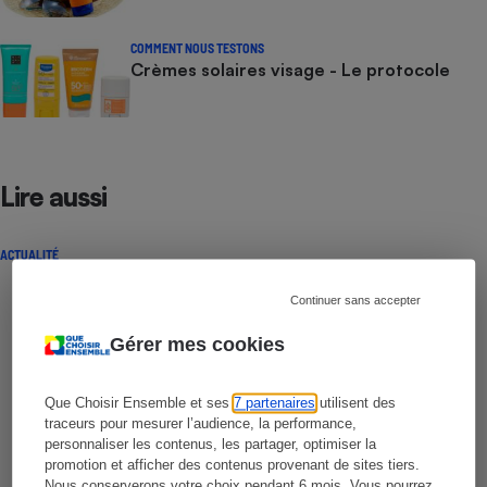
COMMENT NOUS TESTONS
Crèmes solaires visage - Le protocole
Lire aussi
ACTUALITÉ
Continuer sans accepter
Gérer mes cookies
Que Choisir Ensemble et ses
7 partenaires
utilisent des
traceurs pour mesurer l’audience, la performance,
personnaliser les contenus, les partager, optimiser la
promotion et afficher des contenus provenant de sites tiers.
Nous conserverons votre choix pendant 6 mois. Vous pourrez