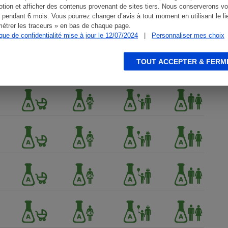
tion et afficher des contenus provenant de sites tiers. Nous conserverons vo
 pendant 6 mois. Vous pourrez changer d’avis à tout moment en utilisant le li
étrer les traceurs » en bas de chaque page.
ique de confidentialité mise à jour le 12/07/2024
|
Personnaliser mes choix
TOUT ACCEPTER & FERM