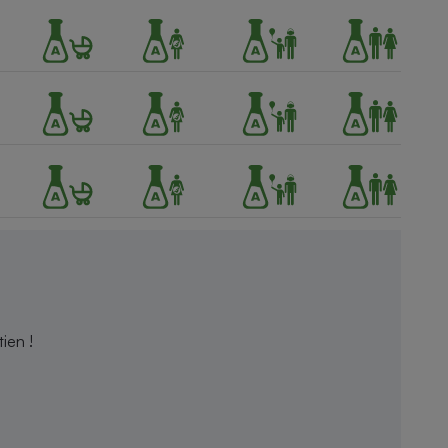
ien !