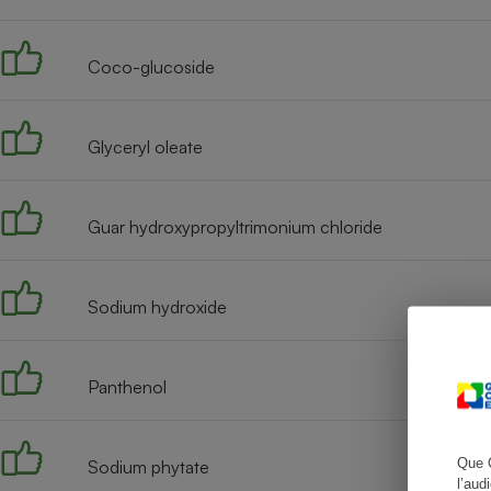
Coco-glucoside
Cafetière à expresso
Glyceryl oleate
Guar hydroxypropyltrimonium chloride
Sodium hydroxide
Robot ménager
Panthenol
Que 
Sodium phytate
l’aud