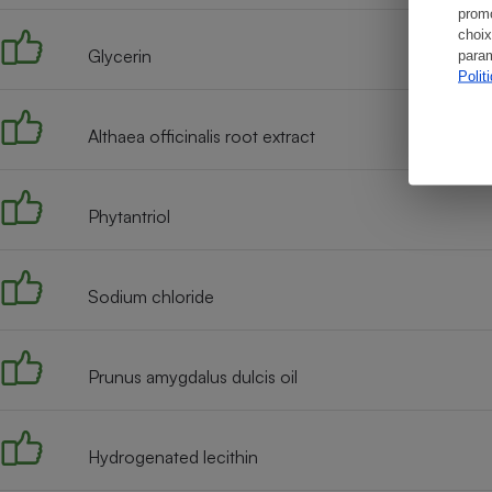
promo
choix
Glycerin
param
Polit
Althaea officinalis root extract
Phytantriol
Sodium chloride
Prunus amygdalus dulcis oil
Hydrogenated lecithin