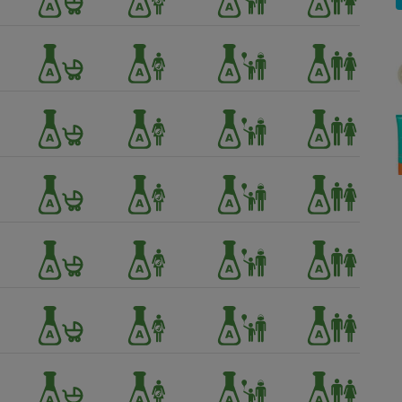
Électricité - Gaz
Appareil photo
numérique
Four encastrable
Lessive
Aspirateur