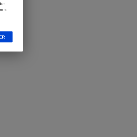
tre
en «
ER