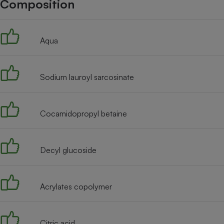
Composition
Internet
Gros électroménager
Téléphonie
Aqua
Petit électroménager 
Complément
alimentaire
Mutuelle
Assurance emprunteu
Sodium lauroyl sarcosinate
Cocamidopropyl betaine
Matelas
Champa
boutei
Banque 
Decyl glucoside
Téléviseur
Antimoustique
Lave-linge
Acrylates copolymer
Citric acid