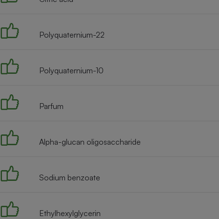
Radiateur électrique
Polyquaternium-22
Téléphone mobile -
Smartphone
Plaque de cuisson à
induction
Polyquaternium-10
Climatiseur -
Parfum
Ventilateur
Alpha-glucan oligosaccharide
Antivirus
Climatiseur -
Ventilateur
Sodium benzoate
Ethylhexylglycerin