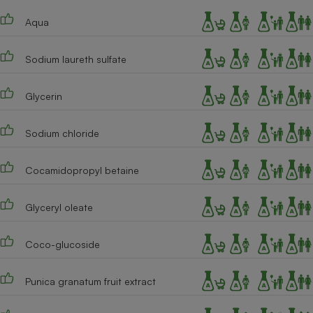
Téléphone mobile -
Smartphone
Aqua
Plaque de cuisson à
induction
Sodium laureth sulfate
Glycerin
Climatiseur -
Ventilateur
Sodium chloride
Antivirus
Cocamidopropyl betaine
Climatiseur -
Ventilateur
Glyceryl oleate
Coco-glucoside
Punica granatum fruit extract