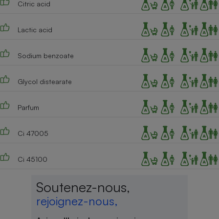
Citric acid
Cafetière à expressos
Lactic acid
Sodium benzoate
Glycol distearate
Parfum
Robot ménager
Ci 47005
Ci 45100
Soutenez-nous,
rejoignez-nous,