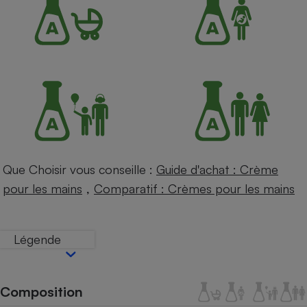
Petit électroménager - U
Complément
alimentaire
Mutuelle
Assurance emprunteur
Matelas
Champagne
bouteille
Banque en 
Que Choisir vous conseille :
Guide d'achat : Crème
Téléviseur
,
pour les mains
Comparatif : Crèmes pour les mains
Antimoustique
Lave-linge
Légende
Radiateur électrique
Composition