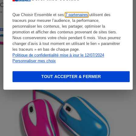
Cafetière à capsules zéro déchet CoffeeB (vidéo)
- Premières impressions
Que Choisir Ensemble et ses
7 partenaires
utilisent des
traceurs pour mesurer l’audience, la performance,
personnaliser les contenus, les partager, optimiser la
CONSEILS
promotion et afficher des contenus provenant de sites tiers.
Nous conserverons votre choix pendant 6 mois. Vous pourrez
changer d’avis à tout moment en utilisant le lien « paramétrer
les traceurs » en bas de chaque page.
Politique de confidentialité mise à jour le 12/07/2024
Personnaliser mes choix
TOUT ACCEPTER & FERMER