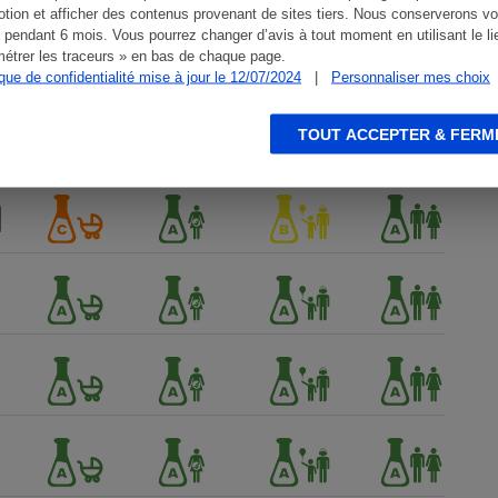
tion et afficher des contenus provenant de sites tiers. Nous conserverons vo
 pendant 6 mois. Vous pourrez changer d’avis à tout moment en utilisant le li
étrer les traceurs » en bas de chaque page.
ique de confidentialité mise à jour le 12/07/2024
|
Personnaliser mes choix
TOUT ACCEPTER & FERM