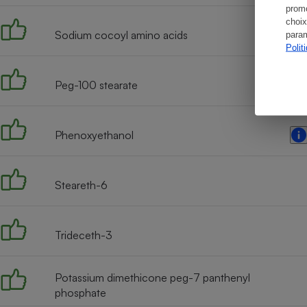
promo
choix
Sodium cocoyl amino acids
param
Polit
Peg-100 stearate
Phenoxyethanol
Steareth-6
Trideceth-3
Potassium dimethicone peg-7 panthenyl
phosphate