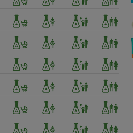
Électricité - Gaz
Appareil photo
numérique
Four encastrable
Lessive
Aspirateur