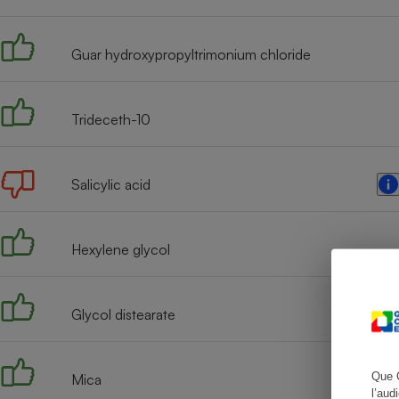
Guar hydroxypropyltrimonium chloride
Cafetière à expresso
Trideceth-10
Salicylic acid
Hexylene glycol
Robot ménager
Glycol distearate
Que 
Mica
l’aud