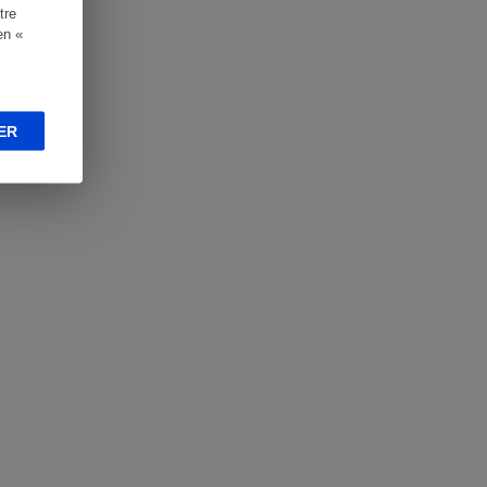
tre
en «
ER