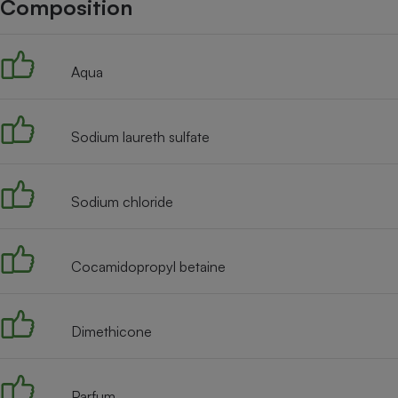
Composition
Internet
Gros électroménager
Téléphonie
Aqua
Petit électroménager 
Complément
alimentaire
Mutuelle
Assurance emprunteu
Sodium laureth sulfate
Sodium chloride
Matelas
Champa
boutei
Banque 
Cocamidopropyl betaine
Téléviseur
Antimoustique
Lave-linge
Dimethicone
Parfum