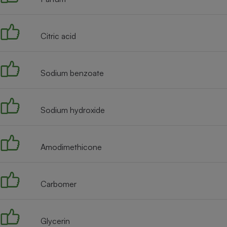
Radiateur électrique
Citric acid
Téléphone mobile -
Smartphone
Plaque de cuisson à
induction
Sodium benzoate
Climatiseur -
Sodium hydroxide
Ventilateur
Amodimethicone
Antivirus
Climatiseur -
Ventilateur
Carbomer
Glycerin