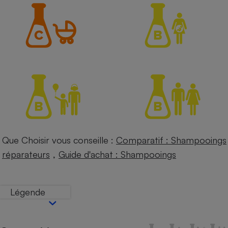
Petit électroménager - U
Complément
alimentaire
Mutuelle
Assurance emprunteur
Matelas
Champagne
bouteille
Banque en 
Téléviseur
Que Choisir vous conseille :
Comparatif : Shampooings
Antimoustique
Lave-linge
,
réparateurs
Guide d'achat : Shampooings
Légende
Radiateur électrique