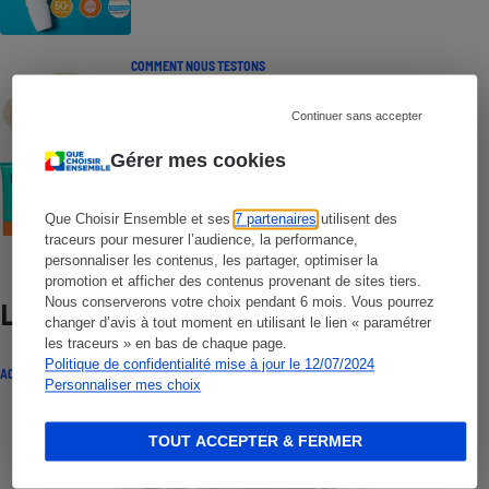
COMMENT NOUS TESTONS
Crèmes solaires - Le protocole
Continuer sans accepter
Gérer mes cookies
COMMENT NOUS TESTONS
Crèmes solaires visage - Le protocole
Que Choisir Ensemble et ses
7 partenaires
utilisent des
traceurs pour mesurer l’audience, la performance,
personnaliser les contenus, les partager, optimiser la
promotion et afficher des contenus provenant de sites tiers.
Nous conserverons votre choix pendant 6 mois. Vous pourrez
Lire aussi
changer d’avis à tout moment en utilisant le lien « paramétrer
les traceurs » en bas de chaque page.
Politique de confidentialité mise à jour le 12/07/2024
ACTUALITÉ
Personnaliser mes choix
TOUT ACCEPTER & FERMER