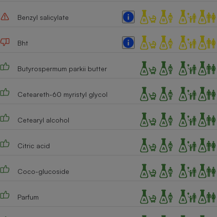
Cafetière à expressos
Benzyl salicylate
Bht
Butyrospermum parkii butter
Ceteareth-60 myristyl glycol
Robot ménager
Cetearyl alcohol
Citric acid
Coco-glucoside
Parfum