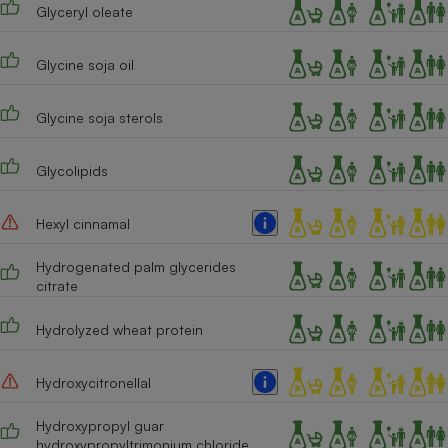
Glyceryl oleate
Glycine soja oil
Glycine soja sterols
Glycolipids
Hexyl cinnamal
Hydrogenated palm glycerides
citrate
Hydrolyzed wheat protein
Hydroxycitronellal
Hydroxypropyl guar
hydroxypropyltrimonium chloride