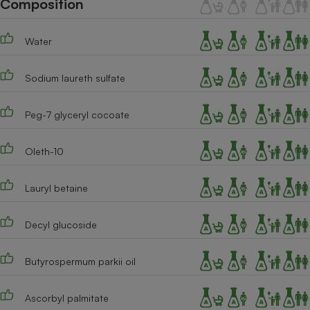
Composition
Téléphone mobile -
Smartphone
Plaque de cuisson à
Water
induction
Sodium laureth sulfate
Climatiseur -
Ventilateur
Peg-7 glyceryl cocoate
Oleth-10
Antivirus
Climatiseur -
Lauryl betaine
Ventilateur
Decyl glucoside
Butyrospermum parkii oil
Ascorbyl palmitate