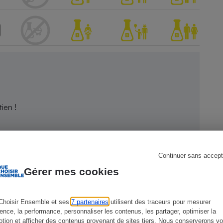
s
Réfrigérateur
ien !
Continuer sans accept
Gérer mes cookies
Choisir Ensemble et ses
7 partenaires
utilisent des traceurs pour mesurer
ience, la performance, personnaliser les contenus, les partager, optimiser la
tion et afficher des contenus provenant de sites tiers. Nous conserverons vo