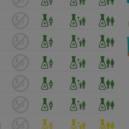
Électricité - Gaz
Appareil photo
numérique
Four encastrable
Lessive
Aspirateur