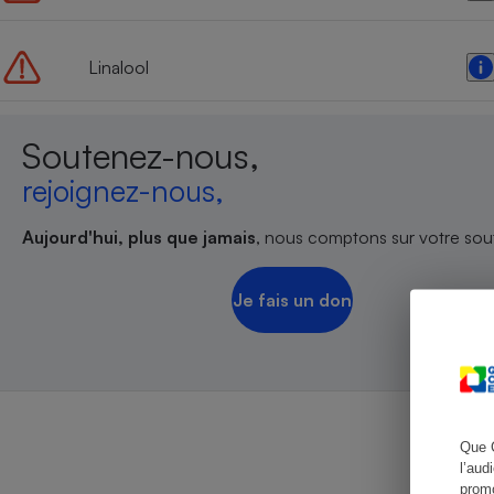
Linalool
Cafetière à expresso
Soutenez-nous,
rejoignez-nous,
Aujourd'hui, plus que jamais
, nous comptons sur votre sout
Je fais un don
Robot ménager
Que 
l’aud
promo