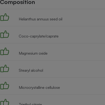
Composition
Internet
Gros électroménager
Téléphonie
Helianthus annuus seed oil
Petit électroménager 
Complément
alimentaire
Mutuelle
Assurance emprunteu
Coco-caprylate/caprate
Magnesium oxide
Matelas
Champa
boutei
Banque 
Stearyl alcohol
Téléviseur
Antimoustique
Lave-linge
Microcrystalline cellulose
Triethyl citrate