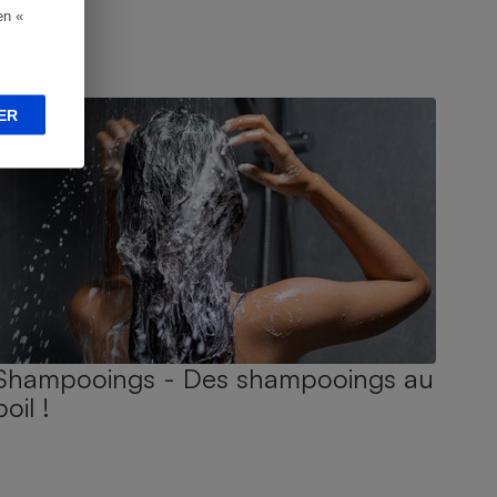
en «
UIDE D'ACHAT
ER
Shampooings - Des shampooings au
poil !