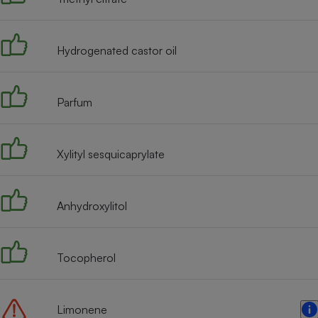
Radiateur électrique
Hydrogenated castor oil
Téléphone mobile -
Smartphone
Plaque de cuisson à
induction
Parfum
Climatiseur -
Xylityl sesquicaprylate
Ventilateur
Anhydroxylitol
Antivirus
Climatiseur -
Ventilateur
Tocopherol
Limonene