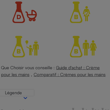
Petit électroménager - U
Complément
alimentaire
Mutuelle
Assurance emprunteur
Matelas
Champagne
bouteille
Banque en 
Téléviseur
Que Choisir vous conseille :
Guide d'achat : Crème
Antimoustique
Lave-linge
,
pour les mains
Comparatif : Crèmes pour les mains
Légende
Radiateur électrique