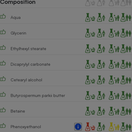
Composition
Téléphone mobile -
Smartphone
Plaque de cuisson à
Aqua
induction
Glycerin
Climatiseur -
Ventilateur
Ethylhexyl stearate
Dicaprylyl carbonate
Antivirus
Climatiseur -
Cetearyl alcohol
Ventilateur
Butyrospermum parkii butter
Betaine
Phenoxyethanol