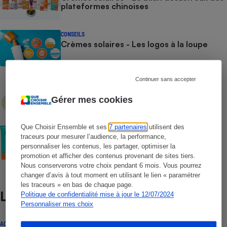
plateformes chinoises
CONSEILS
Crèmes solaires - Les logos à la loupe
Continuer sans accepter
COMMENT NOUS TESTONS
Crèmes solaires - Le protocole
Gérer mes cookies
Que Choisir Ensemble et ses
7 partenaires
utilisent des
COMMENT NOUS TESTONS
Crèmes solaires visage - Le protocole
traceurs pour mesurer l’audience, la performance,
personnaliser les contenus, les partager, optimiser la
promotion et afficher des contenus provenant de sites tiers.
Nous conserverons votre choix pendant 6 mois. Vous pourrez
changer d’avis à tout moment en utilisant le lien « paramétrer
les traceurs » en bas de chaque page.
Lire aussi
Politique de confidentialité mise à jour le 12/07/2024
Personnaliser mes choix
ACTUALITÉ