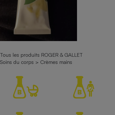
Petit électroménager - U
Complément
alimentaire
Mutuelle
Assurance emprunteur
Matelas
Champagne
Tous les produits ROGER & GALLET
bouteille
Banque en 
Soins du corps
>
Crèmes mains
Téléviseur
Antimoustique
Lave-linge
Radiateur électrique