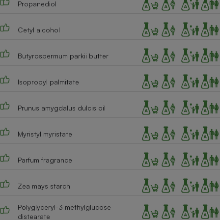
Propanediol
Cafetière à expressos
Cetyl alcohol
Butyrospermum parkii butter
Isopropyl palmitate
Prunus amygdalus dulcis oil
Robot ménager
Myristyl myristate
Parfum fragrance
Zea mays starch
Polyglyceryl-3 methylglucose
distearate