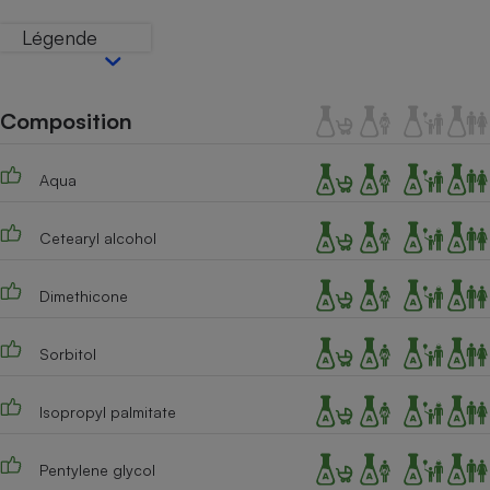
Téléphone mobile -
Smartphone
Légende
Plaque de cuisson à
induction
Composition
Climatiseur -
Ventilateur
Aqua
Cetearyl alcohol
Antivirus
Climatiseur -
Dimethicone
Ventilateur
Sorbitol
Isopropyl palmitate
Pentylene glycol