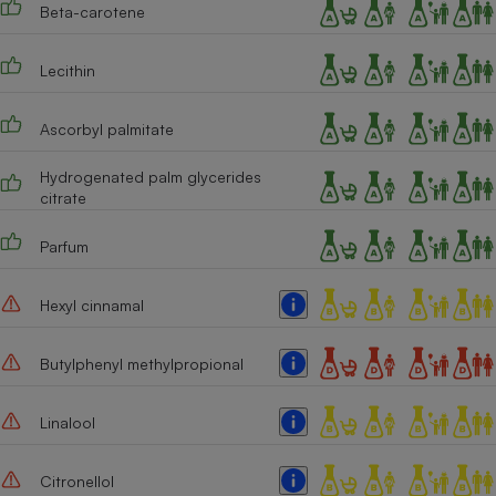
Beta-carotene
Lecithin
Ascorbyl palmitate
Hydrogenated palm glycerides
citrate
Parfum
Hexyl cinnamal
Butylphenyl methylpropional
Linalool
Citronellol