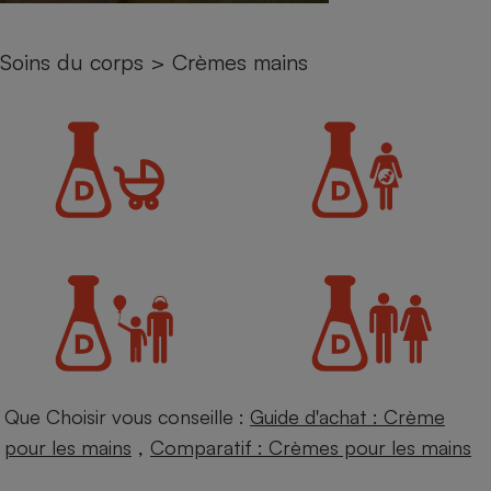
Petit électroménager - U
Complément
Soins du corps
>
Crèmes mains
alimentaire
Mutuelle
Assurance emprunteur
Matelas
Champagne
bouteille
Banque en 
Téléviseur
Antimoustique
Lave-linge
Que Choisir vous conseille :
Guide d'achat : Crème
Radiateur électrique
,
pour les mains
Comparatif : Crèmes pour les mains