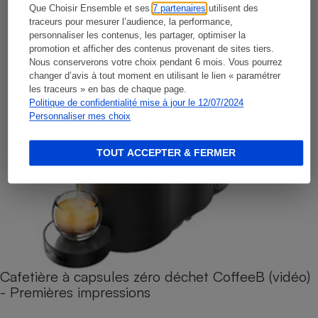
Que Choisir Ensemble et ses
7 partenaires
utilisent des
traceurs pour mesurer l’audience, la performance,
personnaliser les contenus, les partager, optimiser la
promotion et afficher des contenus provenant de sites tiers.
Nous conserverons votre choix pendant 6 mois. Vous pourrez
changer d’avis à tout moment en utilisant le lien « paramétrer
les traceurs » en bas de chaque page.
Politique de confidentialité mise à jour le 12/07/2024
Personnaliser mes choix
TOUT ACCEPTER & FERMER
Cafetière à capsules zéro déchet CoffeeB (vidéo)
- Premières impressions