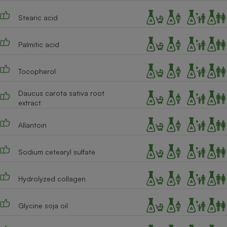
Cafetière à expressos
Stearic acid
Palmitic acid
Tocopherol
Daucus carota sativa root
extract
Robot ménager
Allantoin
Sodium cetearyl sulfate
Hydrolyzed collagen
Glycine soja oil