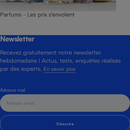
Parfums - Les prix s’envolent
Newsletter
Recevez gratuitement notre newsletter
hebdomadaire ! Actus, tests, enquêtes réalisés
par des experts.
En savoir plus
Adresse mail
S'inscrire