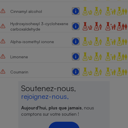
Cinnamyl alcohol
Hydroxyisohexyl 3-cyclohexene
carboxaldehyde
Alpha-isomethyl ionone
Limonene
Coumarin
Soutenez-nous,
rejoignez-nous,
Aujourd'hui, plus que jamais
, nous
comptons sur votre soutien !