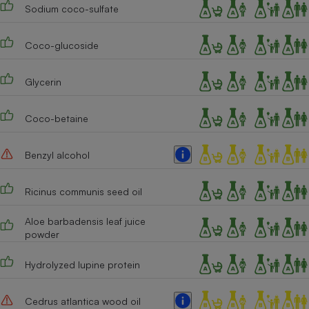
Téléphone mobile -
Sodium coco-sulfate
Smartphone
Plaque de cuisson à
induction
Coco-glucoside
Glycerin
Climatiseur -
Ventilateur
Coco-betaine
Benzyl alcohol
Antivirus
Climatiseur -
Ricinus communis seed oil
Ventilateur
Aloe barbadensis leaf juice
powder
Hydrolyzed lupine protein
Cedrus atlantica wood oil