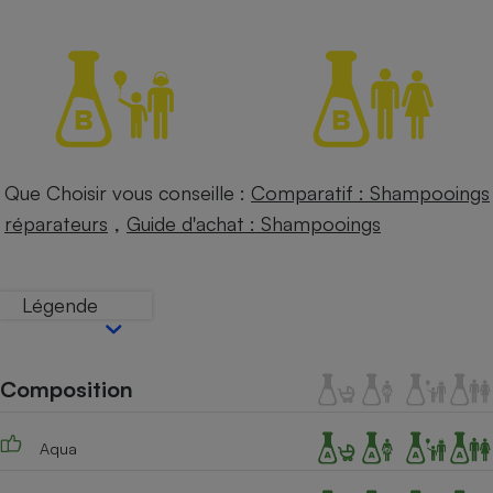
Petit électroménager - U
Complément
alimentaire
Mutuelle
Assurance emprunteur
Que Choisir vous conseille :
Comparatif : Shampooings
Matelas
,
Champagne
réparateurs
Guide d'achat : Shampooings
bouteille
Banque en 
Téléviseur
Légende
Antimoustique
Lave-linge
Composition
Radiateur électrique
Aqua