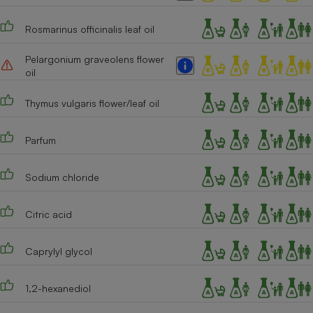
Cafetière à expressos
Rosmarinus officinalis leaf oil
Pelargonium graveolens flower
oil
Thymus vulgaris flower/leaf oil
Parfum
Robot ménager
Sodium chloride
Citric acid
Caprylyl glycol
1,2-hexanediol