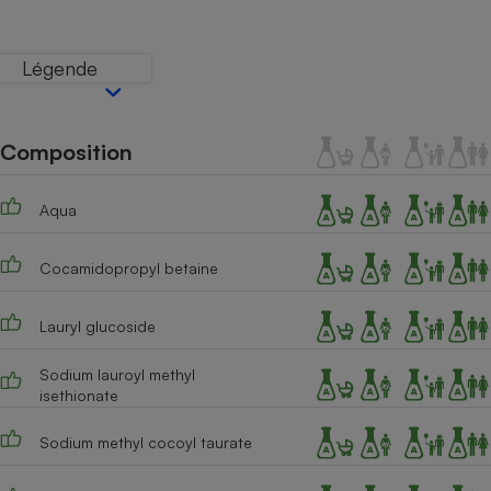
Téléphone mobile -
Smartphone
Plaque de cuisson à
Légende
induction
Composition
Climatiseur -
Ventilateur
Aqua
Antivirus
Cocamidopropyl betaine
Climatiseur -
Ventilateur
Lauryl glucoside
Sodium lauroyl methyl
isethionate
Sodium methyl cocoyl taurate