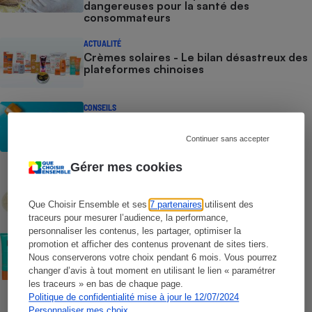
dangereuses pour la santé des
consommateurs
ACTUALITÉ
Crèmes solaires - Le bilan désastreux des
plateformes chinoises
CONSEILS
Crèmes solaires - Les logos à la loupe
Continuer sans accepter
Gérer mes cookies
COMMENT NOUS TESTONS
Crèmes solaires - Le protocole
Que Choisir Ensemble et ses
7 partenaires
utilisent des
traceurs pour mesurer l’audience, la performance,
personnaliser les contenus, les partager, optimiser la
COMMENT NOUS TESTONS
promotion et afficher des contenus provenant de sites tiers.
Crèmes solaires visage - Le protocole
Nous conserverons votre choix pendant 6 mois. Vous pourrez
changer d’avis à tout moment en utilisant le lien « paramétrer
les traceurs » en bas de chaque page.
Politique de confidentialité mise à jour le 12/07/2024
Personnaliser mes choix