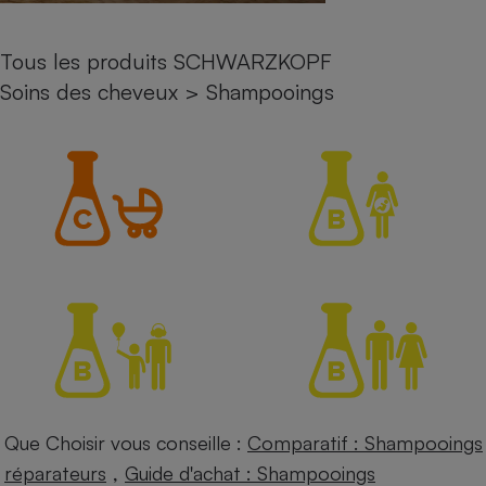
Petit électroménager - U
Complément
Tous les produits SCHWARZKOPF
alimentaire
Soins des cheveux
>
Shampooings
Mutuelle
Assurance emprunteur
Matelas
Champagne
bouteille
Banque en 
Téléviseur
Antimoustique
Lave-linge
Radiateur électrique
Que Choisir vous conseille :
Comparatif : Shampooings
,
réparateurs
Guide d'achat : Shampooings