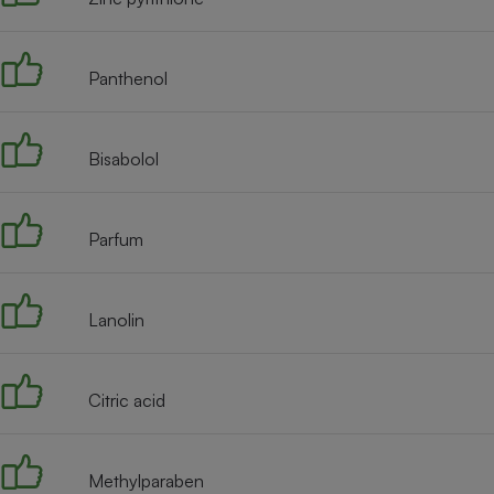
Radiateur électrique
Panthenol
Téléphone mobile -
Smartphone
Plaque de cuisson à
induction
Bisabolol
Climatiseur -
Parfum
Ventilateur
Lanolin
Antivirus
Climatiseur -
Ventilateur
Citric acid
Methylparaben