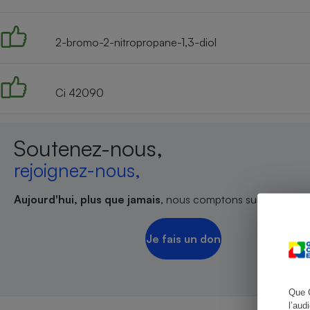
2-bromo-2-nitropropane-1,3-diol
Cafetière à expresso
Ci 42090
Soutenez-nous,
rejoignez-nous,
Aujourd'hui, plus que jamais
, nous comptons sur votre sout
Robot ménager
Je fais un don
Que 
l’aud