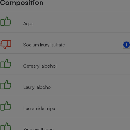
Composition
Internet
Gros électroménager
Téléphonie
Aqua
Petit électroménager 
Complément
alimentaire
Mutuelle
Assurance emprunteu
Sodium lauryl sulfate
Cetearyl alcohol
Matelas
Champa
boutei
Banque 
Lauryl alcohol
Téléviseur
Antimoustique
Lave-linge
Lauramide mipa
Zinc pyrithione