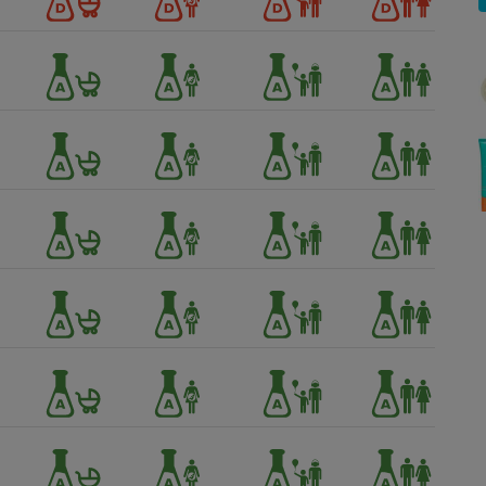
Électricité - Gaz
Appareil photo
numérique
Four encastrable
Lessive
Aspirateur