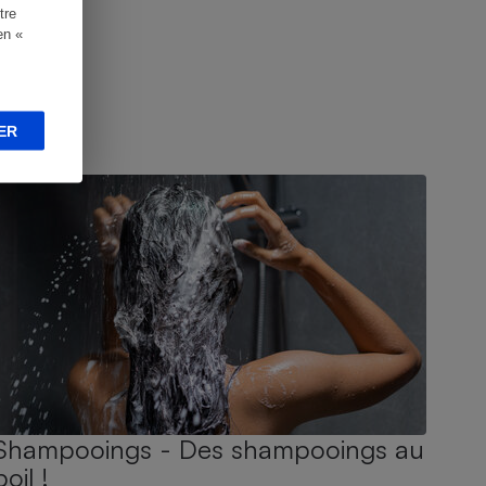
tre
en «
ER
UIDE D'ACHAT
Shampooings - Des shampooings au
poil !