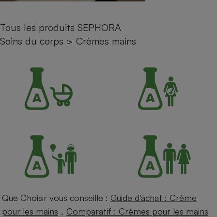
Petit électroménager - U
Complément
Tous les produits SEPHORA
alimentaire
Mutuelle
Soins du corps
>
Crèmes mains
Assurance emprunteur
Matelas
Champagne
bouteille
Banque en 
Téléviseur
Antimoustique
Lave-linge
Radiateur électrique
Que Choisir vous conseille :
Guide d'achat : Crème
,
pour les mains
Comparatif : Crèmes pour les mains