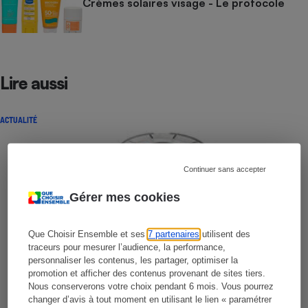
Crèmes solaires visage - Le protocole
Lire aussi
ACTUALITÉ
Continuer sans accepter
Gérer mes cookies
Que Choisir Ensemble et ses
7 partenaires
utilisent des
traceurs pour mesurer l’audience, la performance,
personnaliser les contenus, les partager, optimiser la
promotion et afficher des contenus provenant de sites tiers.
Nous conserverons votre choix pendant 6 mois. Vous pourrez
changer d’avis à tout moment en utilisant le lien « paramétrer