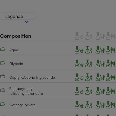
Téléphone mobile -
Smartphone
Plaque de cuisson à
Légende
induction
Composition
Climatiseur -
Ventilateur
Aqua
Antivirus
Glycerin
Climatiseur -
Ventilateur
Caprylic/capric triglyceride
Pentaerythrityl
tetraethylhexanoate
Cetearyl olivate