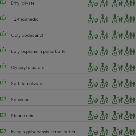
Ethyl olivate
Cafetière à expressos
1,2-hexanediol
Octyldodecanol
Butyrospermum parkii butter
Glyceryl stearate
Robot ménager
Sorbitan olivate
Squalane
Stearic acid
Irvingia gabonensis kernel butter