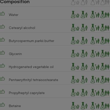
Composition
Téléphone mobile -
Smartphone
Plaque de cuisson à
Water
induction
Cetearyl alcohol
Climatiseur -
Ventilateur
Butyrospermum parkii butter
Glycerin
Antivirus
Climatiseur -
Hydrogenated vegetable oil
Ventilateur
Pentaerythrityl tetraisostearate
Propylheptyl caprylate
Betaine