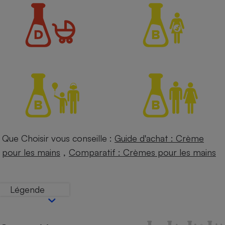
Petit électroménager - U
Complément
alimentaire
Mutuelle
Assurance emprunteur
Matelas
Champagne
bouteille
Banque en 
Téléviseur
Que Choisir vous conseille :
Guide d'achat : Crème
Antimoustique
Lave-linge
,
pour les mains
Comparatif : Crèmes pour les mains
Légende
Radiateur électrique