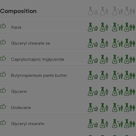
Téléphone mobile -
Smartphone
Composition
Plaque de cuisson à
induction
Aqua
Glyceryl stearate se
Climatiseur -
Ventilateur
Caprylic/capric triglyceride
Antivirus
Butyrospermum parkii butter
Climatiseur -
Ventilateur
Glycerin
Undecane
Glyceryl stearate