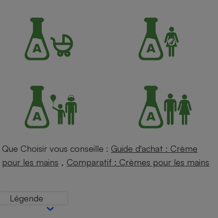
Petit électroménager - U
Complément
alimentaire
Mutuelle
Assurance emprunteur
Matelas
Champagne
bouteille
Banque en 
Téléviseur
Antimoustique
Lave-linge
Que Choisir vous conseille :
Guide d'achat : Crème
,
pour les mains
Comparatif : Crèmes pour les mains
Radiateur électrique
Légende