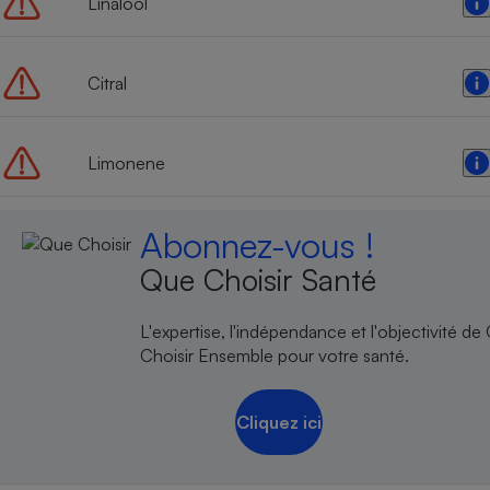
Linalool
Radiateur électrique
Téléphone mobile -
Citral
Smartphone
Plaque de cuisson à
induction
Limonene
Climatiseur -
Abonnez-vous !
Ventilateur
Que Choisir Santé
Antivirus
L'expertise, l'indépendance et l'objectivité de
Climatiseur -
Choisir Ensemble pour votre santé.
Ventilateur
Cliquez ici