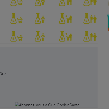
Électricité - Gaz
Appareil photo
numérique
Four encastrable
Lessive
 Que
Aspirateur