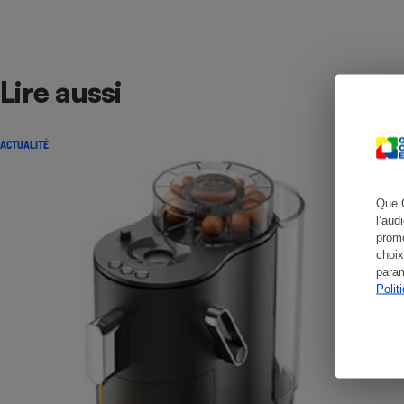
Lire aussi
Cafetière à expresso
ACTUALITÉ
Que 
l’aud
promo
choix
Robot ménager
param
Polit