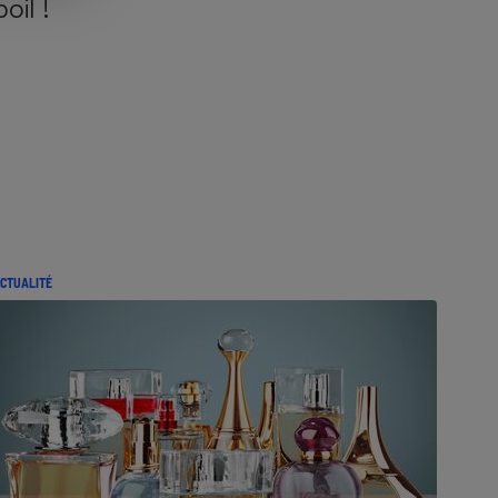
poil !
CTUALITÉ