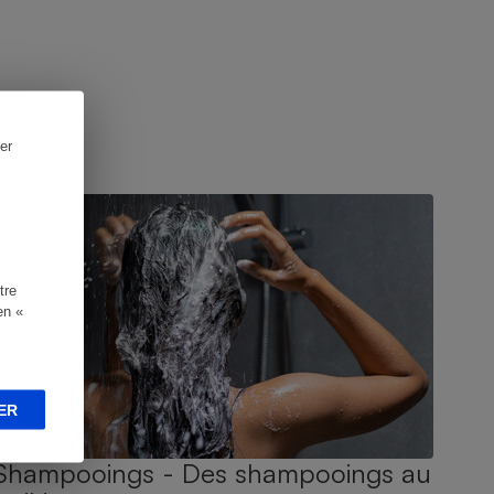
er
UIDE D'ACHAT
tre
en «
ER
Shampooings - Des shampooings au