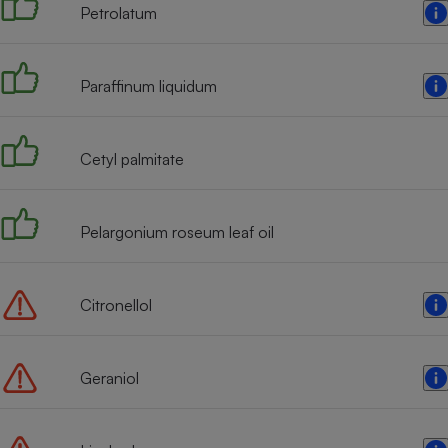
Petrolatum
Internet
Gros électroménager
Téléphonie
Paraffinum liquidum
Petit électroménager 
Complément
alimentaire
Mutuelle
Assurance emprunteu
Cetyl palmitate
Pelargonium roseum leaf oil
Matelas
Champa
boutei
Banque 
Citronellol
Téléviseur
Antimoustique
Lave-linge
Geraniol