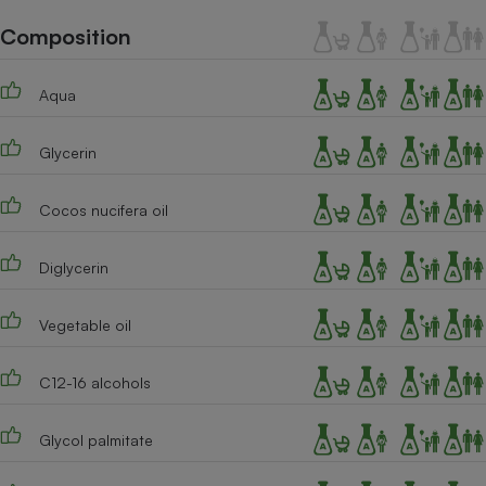
Téléphone mobile -
Smartphone
Composition
Plaque de cuisson à
induction
Aqua
Glycerin
Climatiseur -
Ventilateur
Cocos nucifera oil
Antivirus
Diglycerin
Climatiseur -
Ventilateur
Vegetable oil
C12-16 alcohols
Glycol palmitate