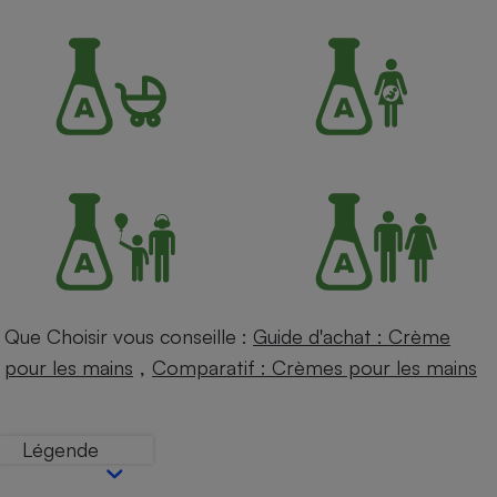
Petit électroménager - U
Complément
alimentaire
Mutuelle
Assurance emprunteur
Matelas
Champagne
bouteille
Banque en 
Téléviseur
Antimoustique
Lave-linge
Que Choisir vous conseille :
Guide d'achat : Crème
,
pour les mains
Comparatif : Crèmes pour les mains
Radiateur électrique
Légende