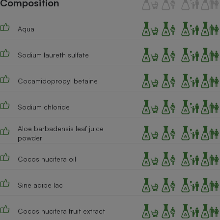
Composition
Téléphone mobile -
Smartphone
Plaque de cuisson à
Aqua
induction
Sodium laureth sulfate
Climatiseur -
Ventilateur
Cocamidopropyl betaine
Sodium chloride
Antivirus
Climatiseur -
Aloe barbadensis leaf juice
Ventilateur
powder
Cocos nucifera oil
Sine adipe lac
Cocos nucifera fruit extract