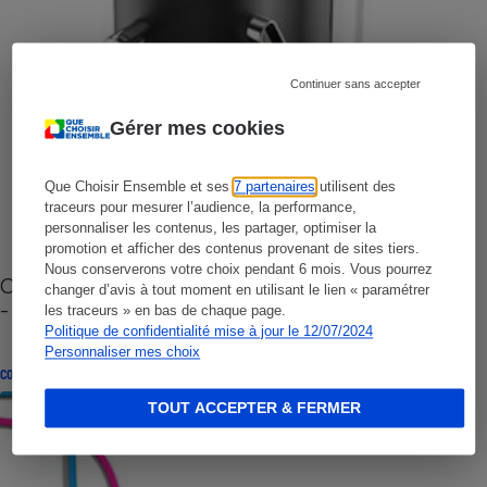
Continuer sans accepter
Gérer mes cookies
Que Choisir Ensemble et ses
7 partenaires
utilisent des
traceurs pour mesurer l’audience, la performance,
personnaliser les contenus, les partager, optimiser la
promotion et afficher des contenus provenant de sites tiers.
Nous conserverons votre choix pendant 6 mois. Vous pourrez
Cafetière à capsules zéro déchet CoffeeB (vidéo)
changer d’avis à tout moment en utilisant le lien « paramétrer
- Premières impressions
les traceurs » en bas de chaque page.
Politique de confidentialité mise à jour le 12/07/2024
Personnaliser mes choix
CONSEILS
TOUT ACCEPTER & FERMER