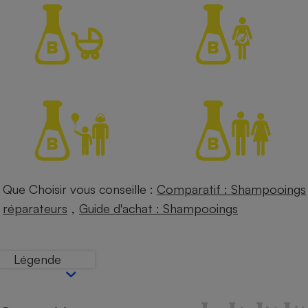
Petit électroménager - U
Complément
alimentaire
Mutuelle
Assurance emprunteur
Matelas
Champagne
bouteille
Banque en 
Téléviseur
Que Choisir vous conseille :
Comparatif : Shampooings
Antimoustique
Lave-linge
,
réparateurs
Guide d'achat : Shampooings
Légende
Radiateur électrique