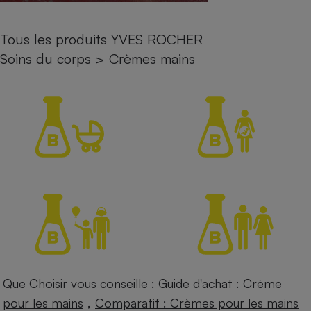
Petit électroménager - U
Complément
Tous les produits YVES ROCHER
alimentaire
Mutuelle
Soins du corps
>
Crèmes mains
Assurance emprunteur
Matelas
Champagne
bouteille
Banque en 
Téléviseur
Antimoustique
Lave-linge
Radiateur électrique
Que Choisir vous conseille :
Guide d'achat : Crème
,
pour les mains
Comparatif : Crèmes pour les mains