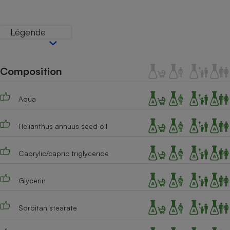
Téléphone mobile -
Smartphone
Plaque de cuisson à
Légende
induction
Composition
Climatiseur -
Ventilateur
Aqua
Antivirus
Helianthus annuus seed oil
Climatiseur -
Ventilateur
Caprylic/capric triglyceride
Glycerin
Sorbitan stearate