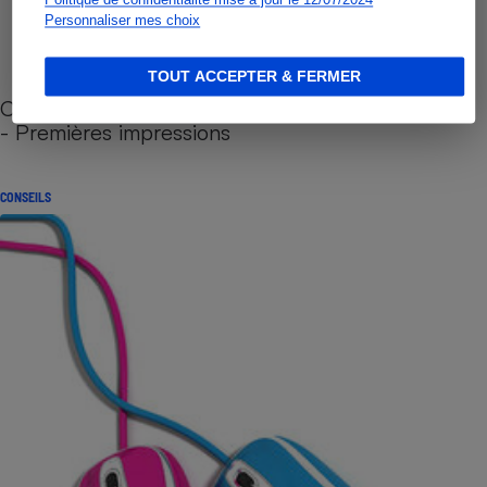
Personnaliser mes choix
TOUT ACCEPTER & FERMER
Cafetière à capsules zéro déchet CoffeeB (vidéo)
- Premières impressions
CONSEILS