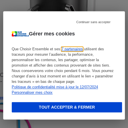
Continuer sans accepter
Gérer mes cookies
Que Choisir Ensemble et ses
7 partenaires
utilisent des
traceurs pour mesurer l’audience, la performance,
personnaliser les contenus, les partager, optimiser la
promotion et afficher des contenus provenant de sites tiers.
Nous conserverons votre choix pendant 6 mois. Vous pourrez
Cafetière à capsules zéro déchet CoffeeB (vidéo)
changer d’avis à tout moment en utilisant le lien « paramétrer
- Premières impressions
les traceurs » en bas de chaque page.
Politique de confidentialité mise à jour le 12/07/2024
Personnaliser mes choix
CONSEILS
TOUT ACCEPTER & FERMER