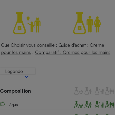
Petit électroménager - U
Complément
alimentaire
Mutuelle
Assurance emprunteur
Que Choisir vous conseille :
Guide d'achat : Crème
Matelas
,
Champagne
pour les mains
Comparatif : Crèmes pour les mains
bouteille
Banque en 
Téléviseur
Légende
Antimoustique
Lave-linge
Composition
Radiateur électrique
Aqua