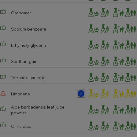
Cafetière à expressos
Carbomer
Sodium benzoate
Ethylhexylglycerin
Xanthan gum
Robot ménager
Tetrasodium edta
Limonene
Aloe barbadensis leaf juice
powder
Citric acid