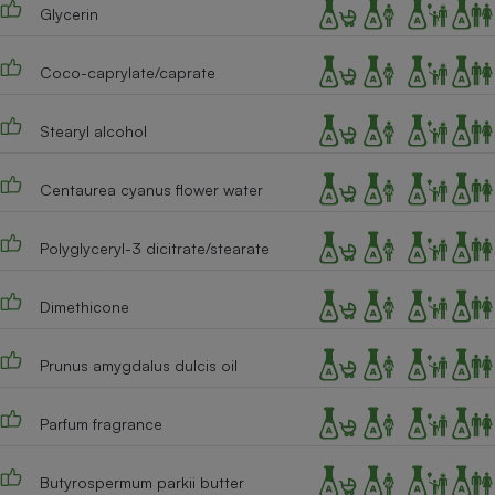
Téléphone mobile -
Glycerin
Smartphone
Plaque de cuisson à
induction
Coco-caprylate/caprate
Stearyl alcohol
Climatiseur -
Ventilateur
Centaurea cyanus flower water
Polyglyceryl-3 dicitrate/stearate
Antivirus
Climatiseur -
Dimethicone
Ventilateur
Prunus amygdalus dulcis oil
Parfum fragrance
Butyrospermum parkii butter