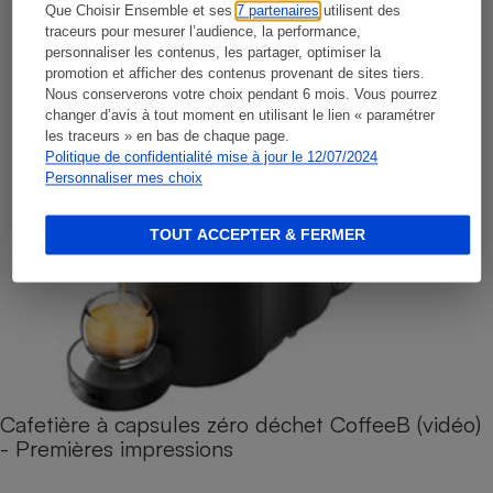
Que Choisir Ensemble et ses
7 partenaires
utilisent des
traceurs pour mesurer l’audience, la performance,
personnaliser les contenus, les partager, optimiser la
promotion et afficher des contenus provenant de sites tiers.
Nous conserverons votre choix pendant 6 mois. Vous pourrez
changer d’avis à tout moment en utilisant le lien « paramétrer
les traceurs » en bas de chaque page.
Politique de confidentialité mise à jour le 12/07/2024
Personnaliser mes choix
TOUT ACCEPTER & FERMER
Cafetière à capsules zéro déchet CoffeeB (vidéo)
- Premières impressions