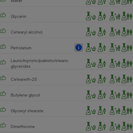
Water
Téléphone mobile -
Smartphone
Plaque de cuisson à
Glycerin
induction
Cetearyl alcohol
Climatiseur -
Petrolatum
Ventilateur
Lauric/myristic/palmitic/stearic
glycerides
Antivirus
Climatiseur -
Ceteareth-25
Ventilateur
Butylene glycol
Glyceryl stearate
Dimethicone