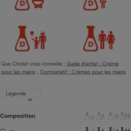
Petit électroménager - U
Complément
alimentaire
Mutuelle
Assurance emprunteur
Matelas
Champagne
Que Choisir vous conseille :
Guide d'achat : Crème
bouteille
Banque en 
,
pour les mains
Comparatif : Crèmes pour les mains
Téléviseur
Antimoustique
Lave-linge
Légende
Composition
Radiateur électrique