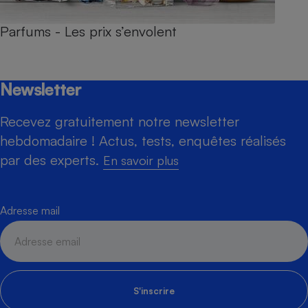
Parfums - Les prix s’envolent
Newsletter
Recevez gratuitement notre newsletter
hebdomadaire ! Actus, tests, enquêtes réalisés
par des experts.
En savoir plus
Adresse mail
S'inscrire