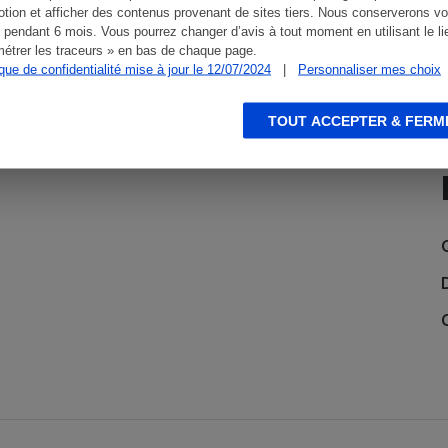
tion et afficher des contenus provenant de sites tiers. Nous conserverons vo
 pendant 6 mois. Vous pourrez changer d’avis à tout moment en utilisant le li
étrer les traceurs » en bas de chaque page.
ique de confidentialité mise à jour le 12/07/2024
|
Personnaliser mes choix
TOUT ACCEPTER & FERM