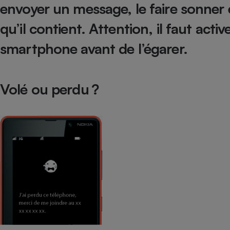
envoyer un message, le faire sonner 
Internet
qu’il contient. Attention, il faut
activ
Gros électroménager
Téléphonie
smartphone avant de l’égarer
.
Petit électroménager 
Complément
alimentaire
Mutuelle
Assurance emprunteu
Volé ou perdu ?
Matelas
Champa
boutei
Banque 
Téléviseur
Antimoustique
Lave-linge