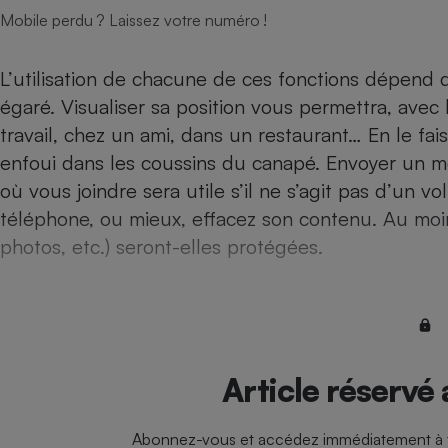
Radiateur électrique
Mobile perdu ? Laissez votre numéro !
Téléphone mobile -
L’utilisation de chacune de ces fonctions dépend 
Smartphone
égaré. Visualiser sa position vous permettra, avec l
Plaque de cuisson à
induction
travail, chez un ami, dans un restaurant… En le fai
enfoui dans les coussins du canapé. Envoyer un 
où vous joindre sera utile s’il ne s’agit pas d’un vol
Climatiseur -
téléphone, ou mieux, effacez son contenu. Au moin
Ventilateur
photos, etc.) seront-elles protégées.
Antivirus
Climatiseur -
Ventilateur
Article réservé
Abonnez-vous et accédez immédiatement à to