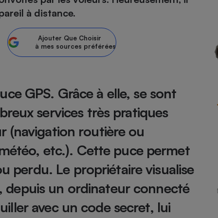
areil à distance.
atif sèche-linge
atif smartphone
atif nettoyeur haute
ateur mutuelle
on
Ajouter
Que Choisir
à mes sources préférées
Réparation
Obsèques - Pompes
teur des devis d’opticiens
funèbres
eur-congélateur
dio
 robot
ce GPS. Grâce à elle, se sont
nduction
son
ranulés
reux services très pratiques
irante
e multifonction
électrique
Panneaux
eur (navigation routière ou
r mobile
r portable
photovoltaïques
 Médicament
 balai
 météo, etc.). Cette puce permet
omplémentaire santé
 traîneau
ctile
Circuits courts et
u perdu. Le propriétaire visualise
alimentation locale
Puériculture - Produit
 automatique
pour bébé
te, depuis un ordinateur connecté
Banque en ligne
seur
ouiller avec un code secret, lui
vapeur