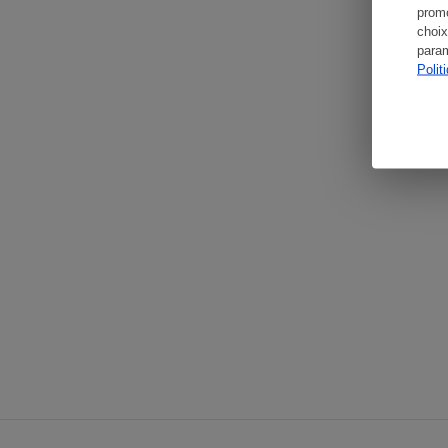
promo
choix
param
Polit