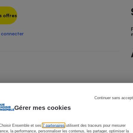
s offres
s
Réfrigérateur
 connecter
Continuer sans accept
Gérer mes cookies
Choisir Ensemble et ses
7 partenaires
utilisent des traceurs pour mesurer
ience, la performance, personnaliser les contenus, les partager, optimiser la