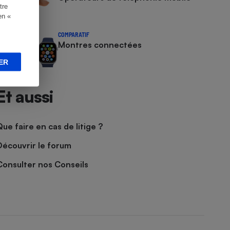
tre
en «
COMPARATIF
Montres connectées
ER
Et aussi
Que faire en cas de litige ?
Découvrir le forum
Consulter nos Conseils