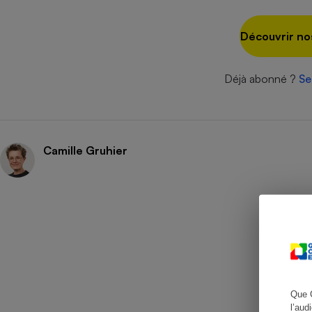
Découvrir no
Cafetière à expresso
Déjà abonné ?
Se
Camille Gruhier
Robot ménager
Que 
l’aud