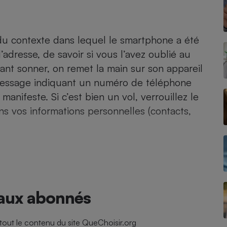
Électricité - Gaz
Appareil photo
du contexte dans lequel le smartphone a été
numérique
’adresse, de savoir si vous l’avez oublié au
Four encastrable
sant sonner, on remet la main sur son appareil
message indiquant un numéro de téléphone
 manifeste. Si c’est bien un vol, verrouillez le
Lessive
s vos informations personnelles (contacts,
Aspirateur
 aux abonnés
ut le contenu du site QueChoisir.org