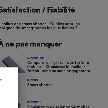
Satisfaction / Fiabilité
Fiabilité des smartphones - Quelles sont les
marques de smartphones les plus fiables ?
À ne pas manquer
COMPARATEUR
Comparateur gratuit des forfaits
mobiles - Choisissez le meilleur
forfait, avec ou sans engagement
er
COMPARATIF
Smartphones
COMPARATIF
Opérateurs de téléphonie mobile