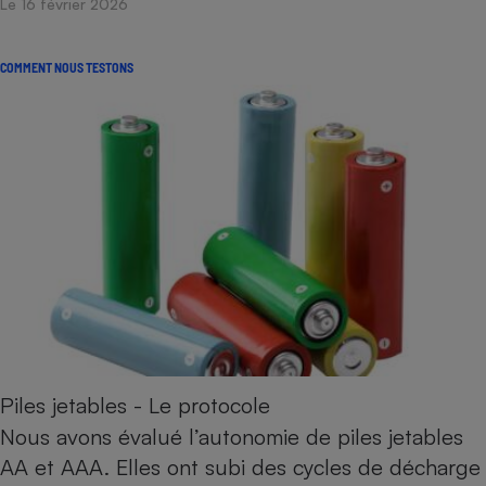
Le 16 février 2026
Petit électroménager - U
Complément
alimentaire
COMMENT NOUS TESTONS
Mutuelle
Assurance emprunteur
Matelas
Champagne
bouteille
Banque en 
Téléviseur
Antimoustique
Lave-linge
Piles jetables - Le protocole
Radiateur électrique
Nous avons évalué l’autonomie de piles jetables
AA et AAA. Elles ont subi des cycles de décharge