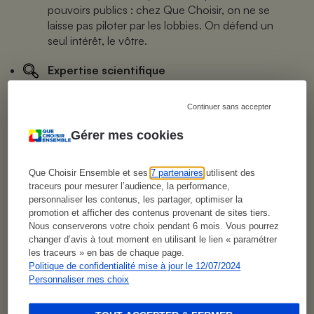
pouvoirs publics : chez Que Choisir, on ne se
laisse pas piloter par les lobbies. On défend un
seul intérêt, le vôtre.
Expertise scientifique
Produits achetés anonymement dans le
commerce, et testés en laboratoire : notre
Continuer sans accepter
méthode est éprouvée pour ne se focaliser que
la valeur propre du produit. Nos tests sont
Gérer mes cookies
impartiaux. Vraiment !
Que Choisir Ensemble et ses
7 partenaires
utilisent des
Accédez à tout. Tout de suite.
traceurs pour mesurer l’audience, la performance,
Tous nos tests sont accessibles immédiatement
personnaliser les contenus, les partager, optimiser la
après vous êtres abonner. Ne perdez pas de
promotion et afficher des contenus provenant de sites tiers.
temps, et examinez les différents produits que
Nous conserverons votre choix pendant 6 mois. Vous pourrez
nous testons pour vous. N’attendez plus !
changer d’avis à tout moment en utilisant le lien « paramétrer
les traceurs » en bas de chaque page.
Politique de confidentialité mise à jour le 12/07/2024
Personnaliser mes choix
S’abonner