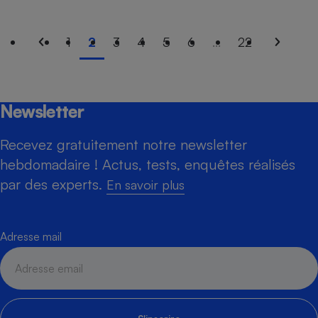
1
2
3
4
5
6
...
22
Newsletter
Recevez gratuitement notre newsletter
hebdomadaire ! Actus, tests, enquêtes réalisés
par des experts.
En savoir plus
Adresse mail