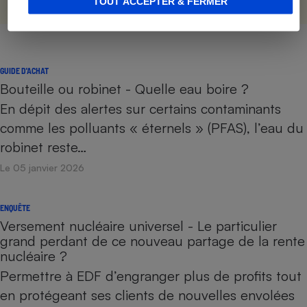
TOUT ACCEPTER & FERMER
GUIDE D'ACHAT
Bouteille ou robinet - Quelle eau boire ?
En dépit des alertes sur certains contaminants
comme les polluants « éternels » (PFAS), l’eau du
robinet reste…
Le 05 janvier 2026
ENQUÊTE
Versement nucléaire universel - Le particulier
grand perdant de ce nouveau partage de la rente
nucléaire ?
Permettre à EDF d’engranger plus de profits tout
en protégeant ses clients de nouvelles envolées