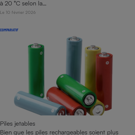
à 20 °C selon la…
Téléphone mobile -
Smartphone
Le 10 février 2026
Plaque de cuisson à
induction
COMPARATIF
Climatiseur -
Ventilateur
Antivirus
Climatiseur -
Ventilateur
Piles jetables
Bien que les piles rechargeables soient plus