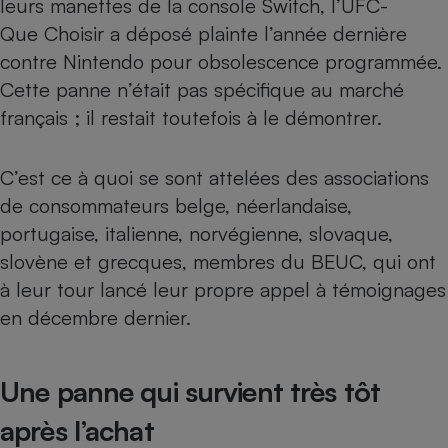
leurs manettes de la console Switch, l’UFC-
Que Choisir a déposé plainte l’année dernière
Petit électroménager - U
Complément
contre Nintendo pour obsolescence programmée.
alimentaire
Mutuelle
Cette panne n’était pas spécifique au marché
Assurance emprunteur
français ; il restait toutefois à le démontrer.
C’est ce à quoi se sont attelées des associations
Matelas
Champagne
de consommateurs belge, néerlandaise,
bouteille
Banque en 
portugaise, italienne, norvégienne, slovaque,
Téléviseur
slovène et grecques, membres du BEUC, qui ont
Antimoustique
à leur tour lancé leur propre appel à témoignages
Lave-linge
en décembre dernier.
Une panne qui survient très tôt
Radiateur électrique
après l’achat