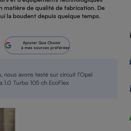
en matière de qualité de fabrication. De
atif sèche-linge
atif smartphone
atif nettoyeur haute
ateur mutuelle
qui la boudent depuis quelque temps.
on
Réparation
Obsèques - Pompes
teur des devis d’opticiens
Ajouter
Que Choisir
funèbres
à mes sources préférées
eur-congélateur
dio
 robot
nduction
son
ranulés
irante
e multifonction
électrique
 nous avons testé sur circuit l’
Opel
Panneaux
r mobile
r portable
photovoltaïques
ra 1.0 Turbo 105 ch EcoFlex
 Médicament
 balai
omplémentaire santé
 traîneau
ctile
Circuits courts et
alimentation locale
Puériculture - Produit
 automatique
pour bébé
Banque en ligne
seur
vapeur