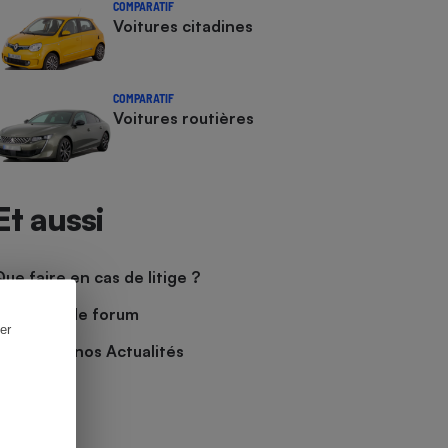
COMPARATIF
Voitures citadines
COMPARATIF
Voitures routières
Et aussi
Que faire en cas de litige ?
Découvrir le forum
er
Consulter nos Actualités