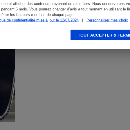
tion et afficher des contenus provenant de sites tiers. Nous conserverons vo
 pendant 6 mois. Vous pourrez changer d’avis à tout moment en utilisant le li
étrer les traceurs » en bas de chaque page.
ique de confidentialité mise à jour le 12/07/2024
|
Personnaliser mes choix
TOUT ACCEPTER & FERM