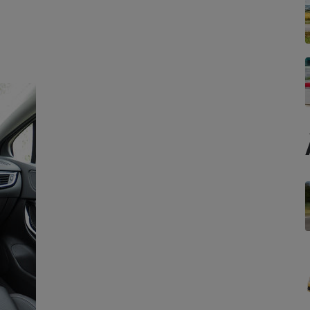
Électricité - Gaz
Appareil photo
numérique
Four encastrable
Lessive
Aspirateur