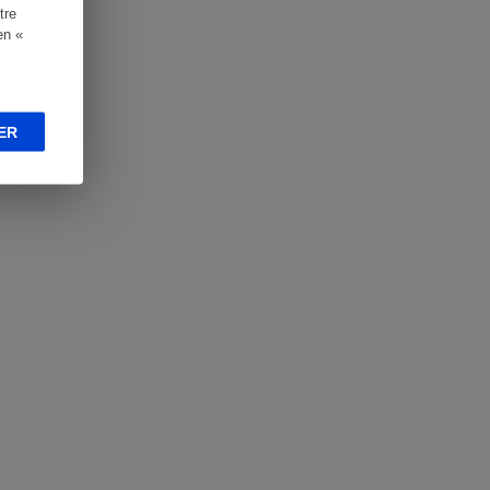
tre
en «
ER