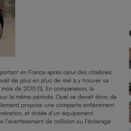
- Ustensile
Foie gras
Aide auditive
r
Assurance vie
mportant en France après celui des
citadines
.
Poêle à granulés
gne - Comment choisir une
vait de plus en plus de mal à y trouver sa
lle de champagne
en ligne
mois de 2015 (1). En comparaison, la
Ordinateur portable
sur la même période. Opel se devait donc de
Crème solaire
Lave-vaisselle
r allemand propose une compacte entièrement
énération, et dotée d’un équipement
l’avertissement de collision ou l’éclairage