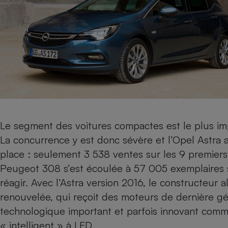
Internet
Gros électroménager
Téléphonie
Petit électroménager 
Complément
alimentaire
Mutuelle
Assurance emprunteu
Le segment des
voitures compactes
est le plus i
Matelas
Champa
La concurrence y est donc sévère et l’Opel Astra a
boutei
Banque 
place : seulement 3 538 ventes sur les 9 premiers 
Téléviseur
Peugeot 308
s’est écoulée à 57 005 exemplaires 
Antimoustique
Lave-linge
réagir. Avec l’Astra version 2016, le constructeu
renouvelée, qui reçoit des moteurs de dernière g
technologique important et parfois innovant comme 
« intelligent » à LED.