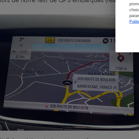
promo
choix
param
Polit