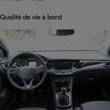
Radiateur électrique
Qualité de vie à bord
Téléphone mobile -
Smartphone
Plaque de cuisson à
induction
Climatiseur -
Ventilateur
Antivirus
Climatiseur -
Ventilateur