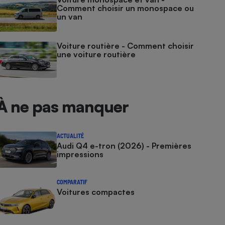
Comment choisir un monospace ou
un van
Voiture routière - Comment choisir
une voiture routière
À ne pas manquer
ACTUALITÉ
Audi Q4 e-tron (2026) - Premières
impressions
COMPARATIF
Voitures compactes