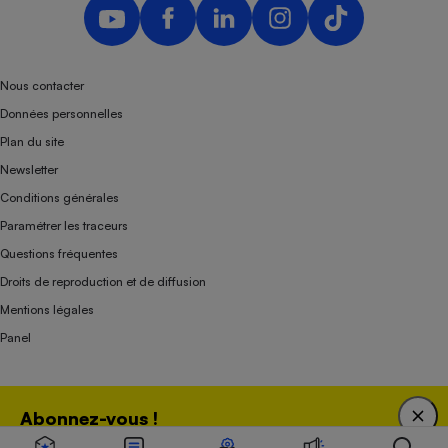
Nous contacter
Données personnelles
Plan du site
Newsletter
Conditions générales
Paramétrer les traceurs
Questions fréquentes
Droits de reproduction et de diffusion
Mentions légales
Panel
Association indépendante de l’État, des syndicats, des producteurs et des
Abonnez-vous !
distributeurs depuis 1951.