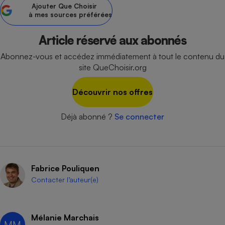
Ajouter
Que Choisir
à mes sources préférées
Petit électroménager - U
Complément
alimentaire
Article réservé aux abonnés
Mutuelle
Assurance emprunteur
Abonnez-vous et accédez immédiatement à tout le contenu du
site QueChoisir.org
Découvrir nos offres
Matelas
Champagne
bouteille
Banque en 
Déjà abonné ?
Se connecter
Téléviseur
Antimoustique
Lave-linge
Fabrice Pouliquen
Contacter l’auteur(e)
Radiateur électrique
Mélanie Marchais
MM