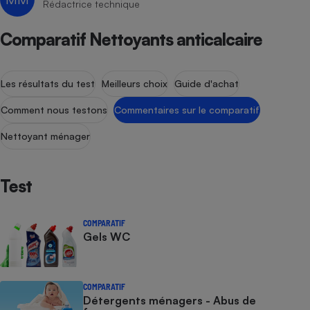
Rédactrice technique
Téléphone mobile -
Smartphone
Plaque de cuisson à
Comparatif Nettoyants anticalcaire
induction
Les résultats du test
Meilleurs choix
Guide d'achat
Climatiseur -
Comment nous testons
Commentaires sur le comparatif
Ventilateur
Nettoyant ménager
Antivirus
Climatiseur -
Test
Ventilateur
COMPARATIF
Gels WC
COMPARATIF
Détergents ménagers - Abus de