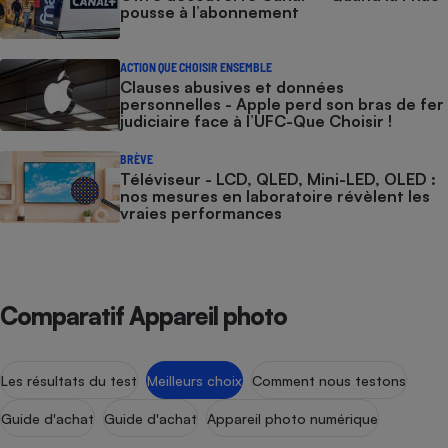
Téléphone mobile -
pousse à l’abonnement
Smartphone
Plaque de cuisson à
induction
ACTION QUE CHOISIR ENSEMBLE
Clauses abusives et données
personnelles - Apple perd son bras de fer
judiciaire face à l’UFC-Que Choisir !
Climatiseur -
BRÈVE
Ventilateur
Téléviseur - LCD, QLED, Mini-LED, OLED :
nos mesures en laboratoire révèlent les
vraies performances
Antivirus
Climatiseur -
Ventilateur
Comparatif Appareil photo
Les résultats du test
Meilleurs choix
Comment nous testons
Guide d'achat
Guide d'achat
Appareil photo numérique