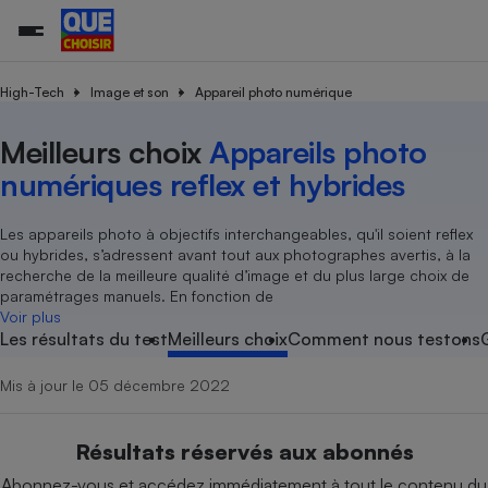
High-Tech
Image et son
Appareil photo numérique
Meilleurs choix
Appareils photo
Additifs a
Comparate
Comparatif
Comparateu
Comparatif
Comparateu
Comparatif
Comparati
Substances
Toutes les actualités
Tous les services
Tous nos combats
L’association
Organismes de défense 
Train
supermarc
cosmétiqu
numériques reflex et hybrides
Comparateu
Achat - Vente - Travaux
Démarche administrative
Enquêtes
Nos actions
Nos missions
Système judiciaire
Transport aérien
gratuit
Copropriété
Famille
Guides d'achat
Nos grandes victoires
Notre méthodologie
Les appareils photo à objectifs interchangeables, qu'il soient reflex
Location
Senior
ou hybrides, s’adressent avant tout aux photographes avertis, à la
Comparateu
Comparate
Comparati
Comparatif
Comparate
Comparatif
Comparatif
Conseils
Les billets de la présidente
Notre financement
recherche de la meilleure qualité d’image et du plus large choix de
supermarc
électrique
Service marchand
Magasin - Grande surfac
Sport
Soumettre un litige
paramétrages manuels. En fonction de
Brèves
Nos associations locales
Nos partenaires
Air
Voir plus
Marketing - Fidélisation
Vacances - Tourisme
Lettres types
Les résultats du test
Meilleurs choix
Comment nous testons
Nous rejoindre
Nous rejoindre
Déchet
Méthode de vente - Abu
Rencontrer une association locale
Comparate
Comparatif
Comparatif
Comparatif
Comparatif
En savoir plus sur Que Choisir Ensemble
Eau
Mis à jour le 05 décembre 2022
s
Agriculture
Achat - Vente - Location
Energie
Nutrition
Assurance auto
Résultats réservés aux abonnés
-nous ?
Produit alimentaire
Carburant
Comparati
Comparati
Comparati
Comparate
Abonnez-vous et accédez immédiatement à tout le contenu du