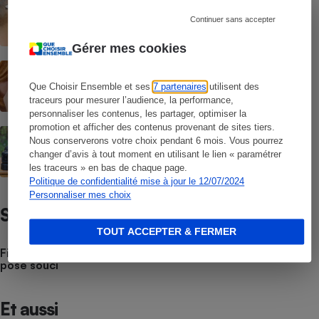
Appareils photo numériques bridge -
Entre le compact et le réflex
Continuer sans accepter
Gérer mes cookies
Appareils photo numériques reflex -
L'appareil pour les pros
Que Choisir Ensemble et ses
7 partenaires
utilisent des
traceurs pour mesurer l’audience, la performance,
personnaliser les contenus, les partager, optimiser la
promotion et afficher des contenus provenant de sites tiers.
Objectif de l'appareil photo - Comment
Nous conserverons votre choix pendant 6 mois. Vous pourrez
trouver le bon objectif ?
changer d’avis à tout moment en utilisant le lien « paramétrer
les traceurs » en bas de chaque page.
Politique de confidentialité mise à jour le 12/07/2024
Personnaliser mes choix
Satisfaction / Fiabilité
TOUT ACCEPTER & FERMER
Fiabilité appareil photo numérique - C’est la batterie qui
pose souci
Et aussi