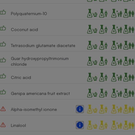
Polyquaternium-10
Coconut acid
Tetrasodium glutamate diacetate
Guar hydroxypropyltrimonium
chloride
Citric acid
Genipa americana fruit extract
Alpha-isomethyl ionone
Linalool