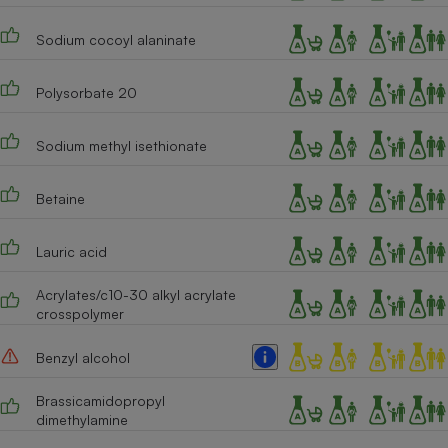
Cafetière à expressos
Sodium cocoyl alaninate
Polysorbate 20
Sodium methyl isethionate
Betaine
Robot ménager
Lauric acid
Acrylates/c10-30 alkyl acrylate
crosspolymer
Benzyl alcohol
Brassicamidopropyl
dimethylamine