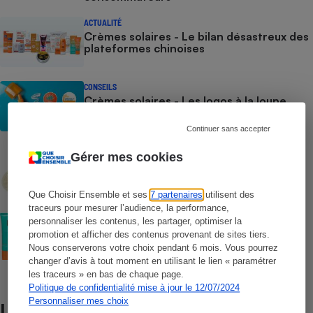
ACTUALITÉ
Crèmes solaires - Le bilan désastreux des
plateformes chinoises
CONSEILS
Crèmes solaires - Les logos à la loupe
Continuer sans accepter
COMMENT NOUS TESTONS
Gérer mes cookies
Crèmes solaires - Le protocole
Que Choisir Ensemble et ses
7 partenaires
utilisent des
traceurs pour mesurer l’audience, la performance,
COMMENT NOUS TESTONS
personnaliser les contenus, les partager, optimiser la
Crèmes solaires visage - Le protocole
promotion et afficher des contenus provenant de sites tiers.
Nous conserverons votre choix pendant 6 mois. Vous pourrez
changer d’avis à tout moment en utilisant le lien « paramétrer
les traceurs » en bas de chaque page.
Politique de confidentialité mise à jour le 12/07/2024
Personnaliser mes choix
Lire aussi