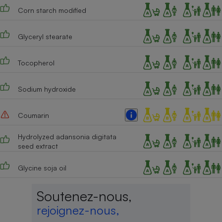
Corn starch modified
Glyceryl stearate
Tocopherol
Sodium hydroxide
Coumarin
Hydrolyzed adansonia digitata
seed extract
Glycine soja oil
Soutenez-nous,
rejoignez-nous,