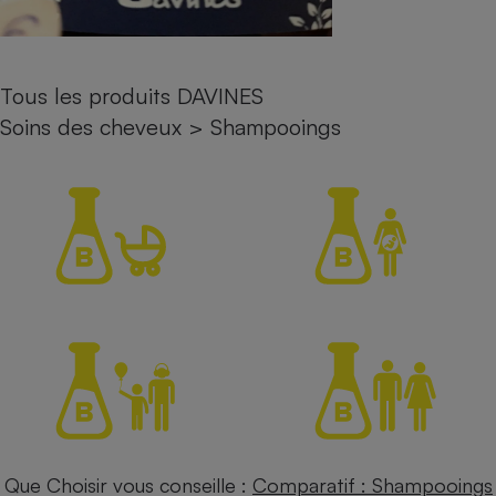
Petit électroménager - U
Complément
alimentaire
Mutuelle
Tous les produits DAVINES
Assurance emprunteur
Soins des cheveux
>
Shampooings
Matelas
Champagne
bouteille
Banque en 
Téléviseur
Antimoustique
Lave-linge
Radiateur électrique
Que Choisir vous conseille :
Comparatif : Shampooings