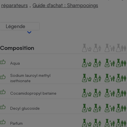
Téléphone mobile -
,
réparateurs
Guide d'achat : Shampooings
Smartphone
Plaque de cuisson à
induction
Légende
Climatiseur -
Ventilateur
Composition
Aqua
Antivirus
Climatiseur -
Sodium lauroyl methyl
Ventilateur
isethionate
Cocamidopropyl betaine
Decyl glucoside
Parfum