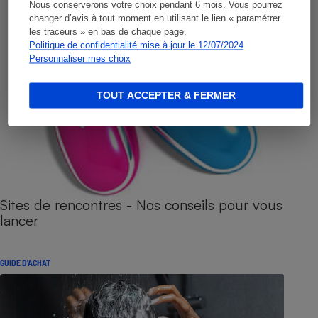
Nous conserverons votre choix pendant 6 mois. Vous pourrez
changer d’avis à tout moment en utilisant le lien « paramétrer
les traceurs » en bas de chaque page.
Politique de confidentialité mise à jour le 12/07/2024
Personnaliser mes choix
TOUT ACCEPTER & FERMER
Sites de rencontres - Nos conseils pour vous
lancer
GUIDE D'ACHAT