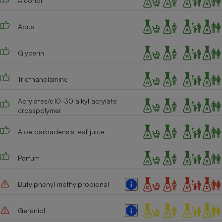
Alcohol
Téléphone mobile -
Smartphone
Plaque de cuisson à
Aqua
induction
Glycerin
Climatiseur -
Triethanolamine
Ventilateur
Acrylates/c10-30 alkyl acrylate
crosspolymer
Antivirus
Climatiseur -
Aloe barbadensis leaf juice
Ventilateur
Parfum
Butylphenyl methylpropional
Geraniol