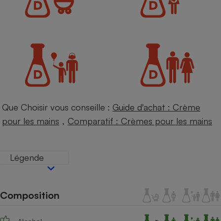
Petit électroménager - U
Complément
alimentaire
Mutuelle
Assurance emprunteur
Matelas
Champagne
Que Choisir vous conseille :
Guide d'achat : Crème
bouteille
Banque en 
,
pour les mains
Comparatif : Crèmes pour les mains
Téléviseur
Antimoustique
Lave-linge
Légende
Composition
Radiateur électrique