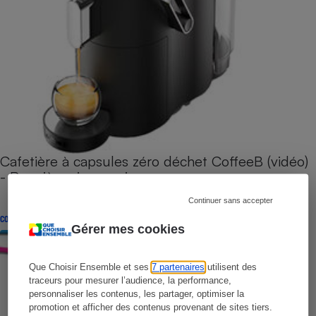
Cafetière à capsules zéro déchet CoffeeB (vidéo)
- Premières impressions
Continuer sans accepter
CONSEILS
Gérer mes cookies
Que Choisir Ensemble et ses
7 partenaires
utilisent des
traceurs pour mesurer l’audience, la performance,
personnaliser les contenus, les partager, optimiser la
promotion et afficher des contenus provenant de sites tiers.