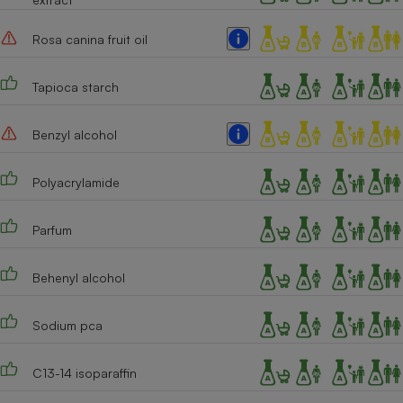
Rosa canina fruit oil
Tapioca starch
Benzyl alcohol
Polyacrylamide
Parfum
Behenyl alcohol
Sodium pca
C13-14 isoparaffin