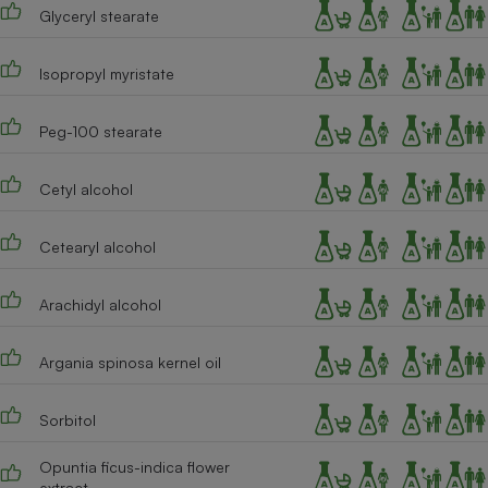
Glyceryl stearate
Cafetière à expressos
Isopropyl myristate
Peg-100 stearate
Cetyl alcohol
Cetearyl alcohol
Robot ménager
Arachidyl alcohol
Argania spinosa kernel oil
Sorbitol
Opuntia ficus-indica flower
extract