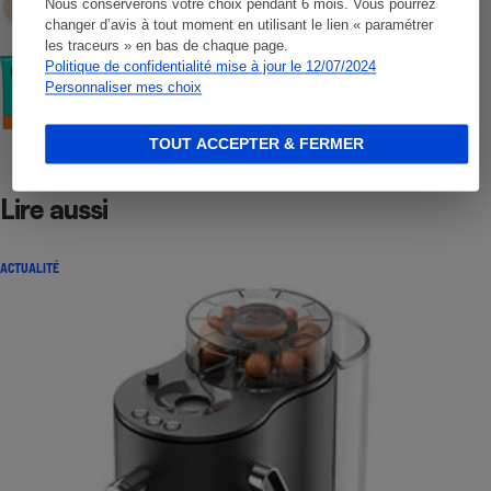
Nous conserverons votre choix pendant 6 mois. Vous pourrez
changer d’avis à tout moment en utilisant le lien « paramétrer
les traceurs » en bas de chaque page.
COMMENT NOUS TESTONS
Politique de confidentialité mise à jour le 12/07/2024
Crèmes solaires visage - Le protocole
Personnaliser mes choix
TOUT ACCEPTER & FERMER
Lire aussi
ACTUALITÉ