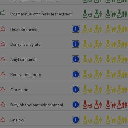
Rosmarinus officinalis leaf extract
Hexyl cinnamal
Benzyl salicylate
Amyl cinnamal
Benzyl benzoate
Coumarin
Butylphenyl methylpropional
Linalool