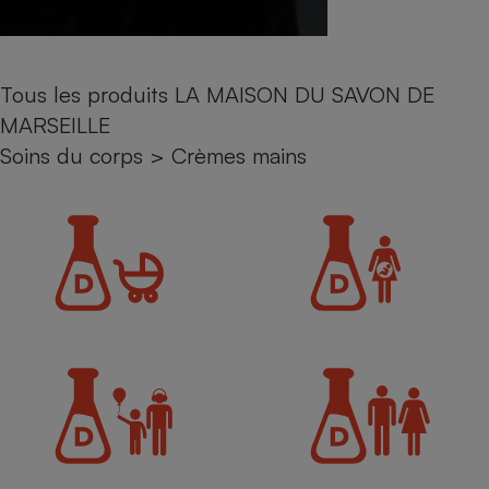
Petit électroménager - U
Complément
alimentaire
Mutuelle
Tous les produits LA MAISON DU SAVON DE
Assurance emprunteur
MARSEILLE
Soins du corps
>
Crèmes mains
Matelas
Champagne
bouteille
Banque en 
Téléviseur
Antimoustique
Lave-linge
Radiateur électrique