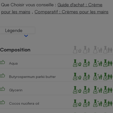
Téléphone mobile -
Que Choisir vous conseille :
Guide d'achat : Crème
Smartphone
,
Plaque de cuisson à
pour les mains
Comparatif : Crèmes pour les mains
induction
Légende
Climatiseur -
Ventilateur
Composition
Antivirus
Aqua
Climatiseur -
Ventilateur
Butyrospermum parkii butter
Glycerin
Cocos nucifera oil