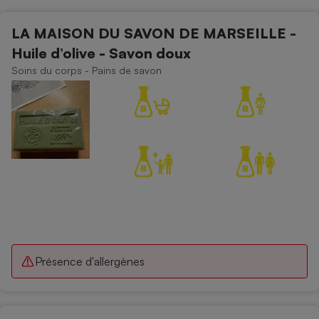
Petit électroménager - U
LA MAISON DU SAVON DE MARSEILLE -
Complément
alimentaire
Huile d’olive - Savon doux
Mutuelle
Assurance emprunteur
Soins du corps - Pains de savon
Matelas
Champagne
bouteille
Banque en 
Téléviseur
Antimoustique
Lave-linge
Présence d'allergènes
Radiateur électrique