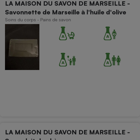
LA MAISON DU SAVON DE MARSEILLE -
Téléphone mobile -
Smartphone
Savonnette de Marseille à l'huile d'olive
Plaque de cuisson à
induction
Soins du corps - Pains de savon
Climatiseur -
Ventilateur
Antivirus
Climatiseur -
Ventilateur
LA MAISON DU SAVON DE MARSEILLE -