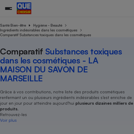
Santé Bien-être
Hygiène - Beauté
Ingrédients indésirables dans les cosmétiques
Comparatif Substances toxiques dans les cosmétiques
Additifs a
Comparate
Comparatif
Comparateu
Comparatif
Comparateu
Comparatif
Comparati
Substances
Toutes les actualités
Tous les services
Tous nos combats
L’association
Organismes de défense 
Train
supermarc
cosmétiqu
Comparatif
Substances toxiques
Comparateu
Achat - Vente - Travaux
Démarche administrative
Enquêtes
Nos actions
Nos missions
Système judiciaire
Transport aérien
gratuit
dans les cosmétiques - LA
Copropriété
Famille
Guides d'achat
Nos grandes victoires
Notre méthodologie
MAISON DU SAVON DE
Location
Senior
Comparateu
Comparate
Comparati
Comparatif
Comparate
Comparatif
Comparatif
Conseils
Les billets de la présidente
Notre financement
MARSEILLE
supermarc
électrique
Service marchand
Magasin - Grande surfac
Sport
Soumettre un litige
Brèves
Nos associations locales
Nos partenaires
Air
Marketing - Fidélisation
Vacances - Tourisme
Lettres types
Grâce à vos contributions, notre liste des produits cosmétiques
Nous rejoindre
Nous rejoindre
Déchet
renfermant un ou plusieurs ingrédients indésirables s’est enrichie de
Méthode de vente - Abu
Rencontrer une association locale
Comparate
Comparatif
Comparatif
Comparatif
Comparatif
En savoir plus sur Que Choisir Ensemble
jour en jour pour atteindre aujourd’hui
plusieurs dizaines milliers de
Eau
s
Agriculture
Achat - Vente - Location
produits
.
Retrouvez-les
Energie
Nutrition
Assurance auto
Voir plus
-nous ?
Produit alimentaire
Carburant
Comparati
Comparati
Comparati
Comparate