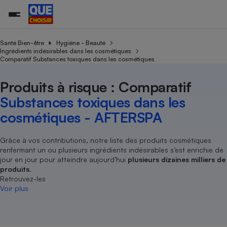
Santé Bien-être
Hygiène - Beauté
Ingrédients indésirables dans les cosmétiques
Comparatif Substances toxiques dans les cosmétiques
Additifs a
Comparate
Comparatif
Comparateu
Comparatif
Comparateu
Comparatif
Comparati
Substances
Toutes les actualités
Tous les services
Tous nos combats
L’association
Organismes de défense 
Train
supermarc
cosmétiqu
Produits à risque : Comparatif
Comparateu
Achat - Vente - Travaux
Démarche administrative
Enquêtes
Nos actions
Nos missions
Système judiciaire
Transport aérien
gratuit
Substances toxiques dans les
Copropriété
Famille
Guides d'achat
Nos grandes victoires
Notre méthodologie
cosmétiques - AFTERSPA
Location
Senior
Comparateu
Comparate
Comparati
Comparatif
Comparate
Comparatif
Comparatif
Conseils
Les billets de la présidente
Notre financement
supermarc
électrique
Service marchand
Magasin - Grande surfac
Sport
Soumettre un litige
Grâce à vos contributions, notre liste des produits cosmétiques
Brèves
Nos associations locales
Nos partenaires
Air
renfermant un ou plusieurs ingrédients indésirables s’est enrichie de
Marketing - Fidélisation
Vacances - Tourisme
Lettres types
Nous rejoindre
Nous rejoindre
jour en jour pour atteindre aujourd’hui
plusieurs dizaines milliers de
Déchet
Méthode de vente - Abu
produits
.
Rencontrer une association locale
Comparate
Comparatif
Comparatif
Comparatif
Comparatif
En savoir plus sur Que Choisir Ensemble
Retrouvez-les
Eau
s
Agriculture
Achat - Vente - Location
Voir plus
Energie
Nutrition
Assurance auto
-nous ?
Produit alimentaire
Carburant
Comparati
Comparati
Comparati
Comparate