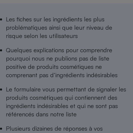
Téléphone mobile -
Smartphone
Plaque de cuisson à
induction
Les
fiches sur les ingrédients les plus
problématiques
ainsi que leur niveau de
risque selon les utilisateurs
Climatiseur -
Ventilateur
Quelques explications pour comprendre
pourquoi nous ne publions pas de
liste
positive de produits cosmétiques ne
Antivirus
comprenant pas d’ingrédients indésirables
Climatiseur -
Ventilateur
Le formulaire vous permettant de
signaler les
produits cosmétiques qui contiennent des
ingrédients indésirables
et qui ne sont pas
référencés dans notre liste
Plusieurs dizaines de réponses à
vos