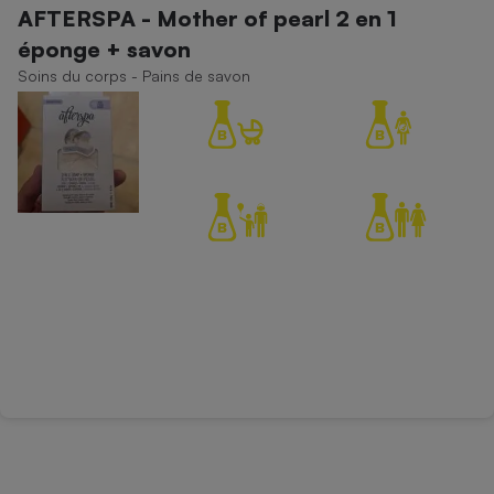
AFTERSPA - Mother of pearl 2 en 1
Petit électroménager - U
éponge + savon
Complément
alimentaire
Soins du corps - Pains de savon
Mutuelle
Assurance emprunteur
Matelas
Champagne
bouteille
Banque en 
Téléviseur
Antimoustique
Lave-linge
Radiateur électrique