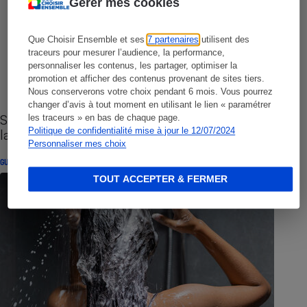
Gérer mes cookies
Que Choisir Ensemble et ses
7 partenaires
utilisent des
traceurs pour mesurer l’audience, la performance,
personnaliser les contenus, les partager, optimiser la
promotion et afficher des contenus provenant de sites tiers.
Nous conserverons votre choix pendant 6 mois. Vous pourrez
changer d’avis à tout moment en utilisant le lien « paramétrer
Sites de rencontres - Nos conseils pour vous
les traceurs » en bas de chaque page.
Politique de confidentialité mise à jour le 12/07/2024
lancer
Personnaliser mes choix
GUIDE D'ACHAT
TOUT ACCEPTER & FERMER