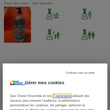
Soins du corps - Gels douche
Continuer sans accepter
Gérer mes cookies
BEAUTERRA - Gel lavant intime apaisant
Que Choisir Ensemble et ses
7 partenaires
utilisent des
certifié bio
traceurs pour mesurer l’audience, la performance,
Soins du corps - Hygiène intime
personnaliser les contenus, les partager, optimiser la