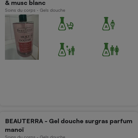
& musc blanc
Téléphone mobile -
Smartphone
Soins du corps - Gels douche
Plaque de cuisson à
induction
Climatiseur -
Ventilateur
Antivirus
Climatiseur -
Ventilateur
BEAUTERRA - Gel douche surgras parfum
manoï
Soins du corps - Gels douche