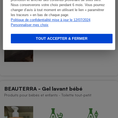
promotion et afficher des contenus provenant de sites tiers.
Nous conserverons votre choix pendant 6 mois. Vous pourrez
changer d’avis à tout moment en utilisant le lien « paramétrer
les traceurs » en bas de chaque page.
Politique de confidentialité mise à jour le 12/07/2024
Personnaliser mes choix
TOUT ACCEPTER & FERMER
BEAUTERRA - Gel lavant bébé
Produits pour bébés et enfants - Toilette tout-petit