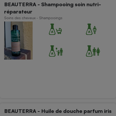
BEAUTERRA - Shampooing soin nutri-
Petit électroménager - U
réparateur
Complément
alimentaire
Soins des cheveux - Shampooings
Mutuelle
Assurance emprunteur
Matelas
Champagne
bouteille
Banque en 
Téléviseur
Antimoustique
Lave-linge
Radiateur électrique
BEAUTERRA - Huile de douche parfum iris