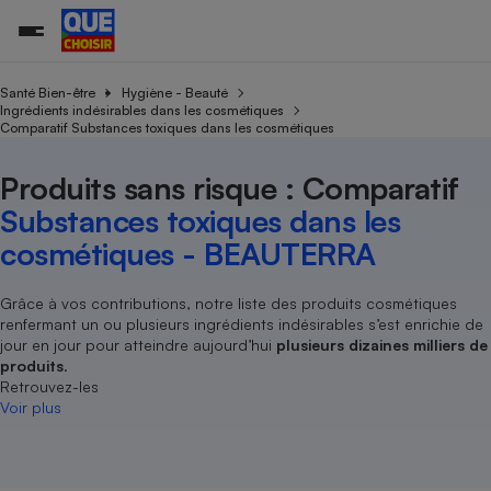
Santé Bien-être
Hygiène - Beauté
Ingrédients indésirables dans les cosmétiques
Comparatif Substances toxiques dans les cosmétiques
Additifs a
Comparate
Comparatif
Comparateu
Comparatif
Comparateu
Comparatif
Comparati
Substances
Toutes les actualités
Tous les services
Tous nos combats
L’association
Organismes de défense 
Train
supermarc
cosmétiqu
Produits sans risque : Comparatif
Comparateu
Achat - Vente - Travaux
Démarche administrative
Enquêtes
Nos actions
Nos missions
Système judiciaire
Transport aérien
gratuit
Substances toxiques dans les
Copropriété
Famille
Guides d'achat
Nos grandes victoires
Notre méthodologie
cosmétiques - BEAUTERRA
Location
Senior
Comparateu
Comparate
Comparati
Comparatif
Comparate
Comparatif
Comparatif
Conseils
Les billets de la présidente
Notre financement
supermarc
électrique
Service marchand
Magasin - Grande surfac
Sport
Soumettre un litige
Grâce à vos contributions, notre liste des produits cosmétiques
Brèves
Nos associations locales
Nos partenaires
Air
renfermant un ou plusieurs ingrédients indésirables s’est enrichie de
Marketing - Fidélisation
Vacances - Tourisme
Lettres types
Nous rejoindre
Nous rejoindre
jour en jour pour atteindre aujourd’hui
plusieurs dizaines milliers de
Déchet
Méthode de vente - Abu
produits
.
Rencontrer une association locale
Comparate
Comparatif
Comparatif
Comparatif
Comparatif
En savoir plus sur Que Choisir Ensemble
Retrouvez-les
Eau
s
Agriculture
Achat - Vente - Location
Voir plus
Energie
Nutrition
Assurance auto
-nous ?
Produit alimentaire
Carburant
Comparati
Comparati
Comparati
Comparate