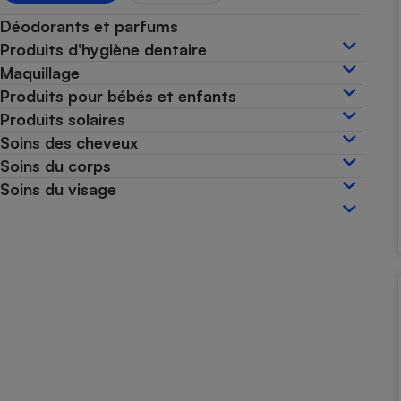
Internet
Déodorants et parfums
Produits d'hygiène dentaire
Gros électroménager
Téléphonie
Maquillage
Petit électroménager 
Produits pour bébés et enfants
Complément
alimentaire
Produits solaires
Mutuelle
Assurance emprunteu
Soins des cheveux
Soins du corps
Soins du visage
Matelas
Champa
boutei
Banque 
Téléviseur
Antimoustique
Lave-linge