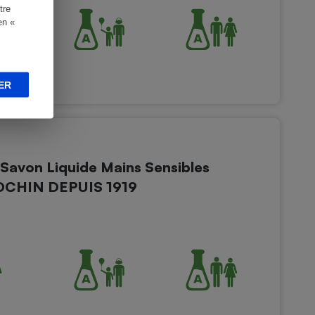
tre
en «
ER
Savon Liquide Mains Sensibles
IOCHIN DEPUIS 1919