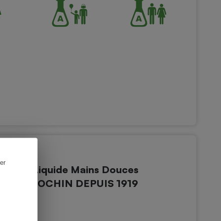
er
 Savon Liquide Mains Douces
e Bio BRIOCHIN DEPUIS 1919