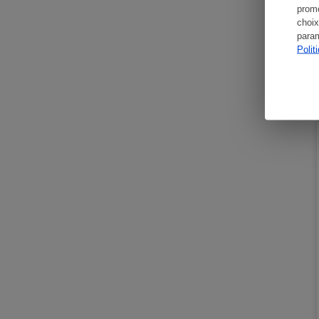
promo
choix
param
Polit