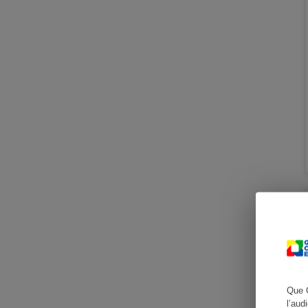
Cafetière à expresso
Robot ménager
Que 
l’aud