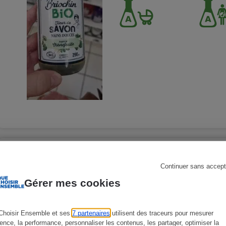
s
Réfrigérateur
Continuer sans accept
BRIOCHIN - Briochin
Gérer mes cookies
Parfum Chèvrefeuill
Soins du corps - Pains de savon
Choisir Ensemble et ses
7 partenaires
utilisent des traceurs pour mesurer
ience, la performance, personnaliser les contenus, les partager, optimiser la