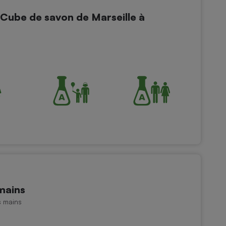
Cube de savon de Marseille à
mains
s mains