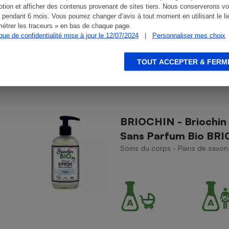
tion et afficher des contenus provenant de sites tiers. Nous conserverons vo
 pendant 6 mois. Vous pourrez changer d’avis à tout moment en utilisant le li
étrer les traceurs » en bas de chaque page.
ique de confidentialité mise à jour le 12/07/2024
|
Personnaliser mes choix
TOUT ACCEPTER & FERM
BRIOCHIN - Briochin 
Sans Parfum Bio BR
Soins du corps - Pains de savon