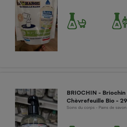
Électricité - Gaz
Appareil photo
numérique
Four encastrable
Lessive
BRIOCHIN - Briochin 
Aspirateur
Chèvrefeuille Bio - 2
Soins du corps - Pains de savon