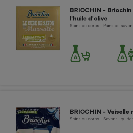
BRIOCHIN - Briochin 
l'huile d'olive
Soins du corps - Pains de savon
- Ustensile
Foie gras
Aide auditive
r
Assurance vie
Poêle à granulés
gne - Comment choisir une
lle de champagne
en ligne
Ordinateur portable
Crème solaire
Lave-vaisselle
BRIOCHIN - Vaiselle 
Soins du corps - Savons liquide