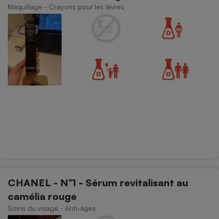
Téléphone mobile -
Maquillage - Crayons pour les lèvres
Smartphone
Plaque de cuisson à
induction
Climatiseur -
Ventilateur
Antivirus
Climatiseur -
Ventilateur
CHANEL - N°1 - Sérum revitalisant au
camélia rouge
Soins du visage - Anti-âges