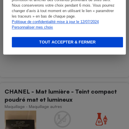
promotion et afficher des contenus provenant de sites tiers.
Nous conserverons votre choix pendant 6 mois. Vous pourrez
changer d’avis à tout moment en utilisant le lien « paramétrer
les traceurs » en bas de chaque page.
Politique de confidentialité mise à jour le 12/07/2024
Personnaliser mes choix
TOUT ACCEPTER & FERMER
CHANEL - Mat lumière - Teint compact
poudré mat et lumineux
Maquillage - Maquillage autres