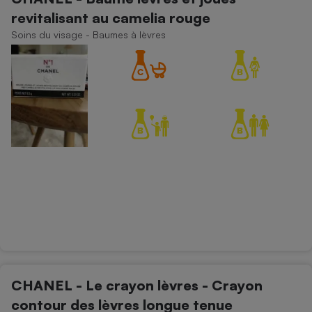
revitalisant au camelia rouge
Petit électroménager - U
Complément
Soins du visage - Baumes à lèvres
alimentaire
Mutuelle
Assurance emprunteur
Matelas
Champagne
bouteille
Banque en 
Téléviseur
Antimoustique
Lave-linge
Radiateur électrique
CHANEL - Le crayon lèvres - Crayon
contour des lèvres longue tenue