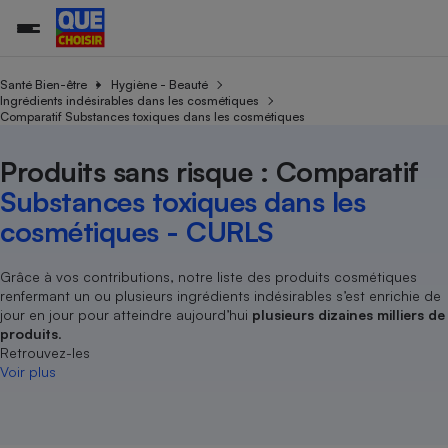
Santé Bien-être
Hygiène - Beauté
Ingrédients indésirables dans les cosmétiques
Comparatif Substances toxiques dans les cosmétiques
Additifs a
Comparate
Comparatif
Comparateu
Comparatif
Comparateu
Comparatif
Comparati
Substances
Toutes les actualités
Tous les services
Tous nos combats
L’association
Organismes de défense 
Train
supermarc
cosmétiqu
Produits sans risque : Comparatif
Comparateu
Achat - Vente - Travaux
Démarche administrative
Enquêtes
Nos actions
Nos missions
Système judiciaire
Transport aérien
gratuit
Substances toxiques dans les
Copropriété
Famille
Guides d'achat
Nos grandes victoires
Notre méthodologie
cosmétiques - CURLS
Location
Senior
Comparateu
Comparate
Comparati
Comparatif
Comparate
Comparatif
Comparatif
Conseils
Les billets de la présidente
Notre financement
supermarc
électrique
Service marchand
Magasin - Grande surfac
Sport
Soumettre un litige
Grâce à vos contributions, notre liste des produits cosmétiques
Brèves
Nos associations locales
Nos partenaires
Air
renfermant un ou plusieurs ingrédients indésirables s’est enrichie de
Marketing - Fidélisation
Vacances - Tourisme
Lettres types
Nous rejoindre
Nous rejoindre
jour en jour pour atteindre aujourd’hui
plusieurs dizaines milliers de
Déchet
Méthode de vente - Abu
produits
.
Rencontrer une association locale
Comparate
Comparatif
Comparatif
Comparatif
Comparatif
En savoir plus sur Que Choisir Ensemble
Retrouvez-les
Eau
s
Agriculture
Achat - Vente - Location
Voir plus
Energie
Nutrition
Assurance auto
-nous ?
Produit alimentaire
Carburant
Comparati
Comparati
Comparati
Comparate