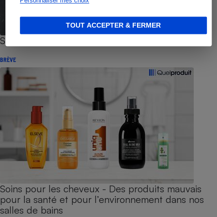
Personnaliser mes choix
TOUT ACCEPTER & FERMER
Shampooings - Des shampooings au poil !
BRÈVE
Soins pour les cheveux - Des produits mauvais
pour la santé et pour l’environnement dans nos
salles de bains