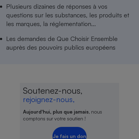
Téléphone mobile -
Plusieurs dizaines de réponses à
vos
Smartphone
Plaque de cuisson à
questions sur les substances, les produits et
induction
les marques, la réglementation...
Les
demandes de Que Choisir Ensemble
Climatiseur -
auprès des pouvoirs publics européens
Ventilateur
Antivirus
Climatiseur -
Ventilateur
Soutenez-nous,
rejoignez-nous,
Aujourd'hui, plus que jamais
, nous
comptons sur votre soutien !
Je fais un don