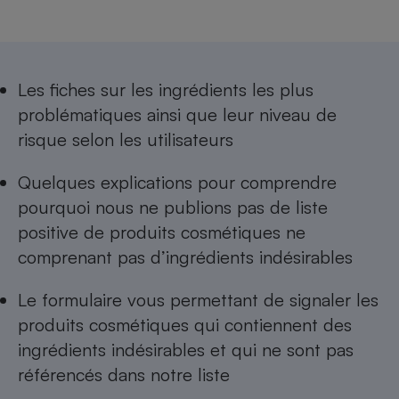
Petit électroménager - U
Complément
alimentaire
Mutuelle
Assurance emprunteur
Les
fiches sur les ingrédients les plus
problématiques
ainsi que leur niveau de
risque selon les utilisateurs
Matelas
Champagne
Quelques explications pour comprendre
bouteille
Banque en 
pourquoi nous ne publions pas de
liste
positive de produits cosmétiques ne
Téléviseur
Antimoustique
comprenant pas d’ingrédients indésirables
Lave-linge
Le formulaire vous permettant de
signaler les
produits cosmétiques qui contiennent des
ingrédients indésirables
et qui ne sont pas
Radiateur électrique
référencés dans notre liste