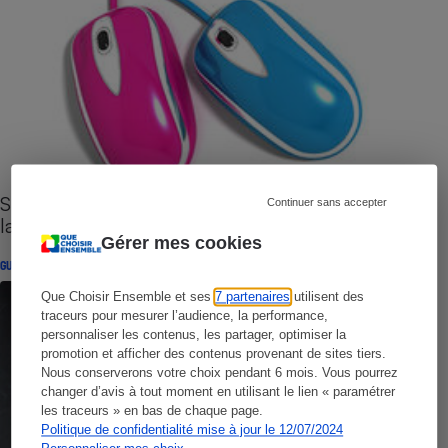
Sites de rencontres - Nos conseils pour vous
Continuer sans accepter
lancer
Gérer mes cookies
GUIDE D'ACHAT
Que Choisir Ensemble et ses
7 partenaires
utilisent des
traceurs pour mesurer l’audience, la performance,
personnaliser les contenus, les partager, optimiser la
promotion et afficher des contenus provenant de sites tiers.
Nous conserverons votre choix pendant 6 mois. Vous pourrez
changer d’avis à tout moment en utilisant le lien « paramétrer
les traceurs » en bas de chaque page.
Politique de confidentialité mise à jour le 12/07/2024