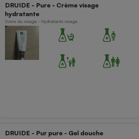
DRUIDE - Pure - Crème visage
Petit électroménager - U
hydratante
Complément
alimentaire
Soins du visage - Hydratants visage
Mutuelle
Assurance emprunteur
Matelas
Champagne
bouteille
Banque en 
Téléviseur
Antimoustique
Lave-linge
Radiateur électrique
DRUIDE - Pur pure - Gel douche