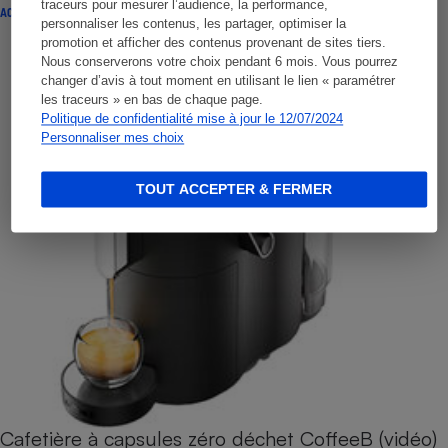
traceurs pour mesurer l’audience, la performance,
ACTUALITÉ
personnaliser les contenus, les partager, optimiser la
promotion et afficher des contenus provenant de sites tiers.
Nous conserverons votre choix pendant 6 mois. Vous pourrez
changer d’avis à tout moment en utilisant le lien « paramétrer
les traceurs » en bas de chaque page.
Politique de confidentialité mise à jour le 12/07/2024
Personnaliser mes choix
TOUT ACCEPTER & FERMER
Cafetière à capsules zéro déchet CoffeeB (vidéo)