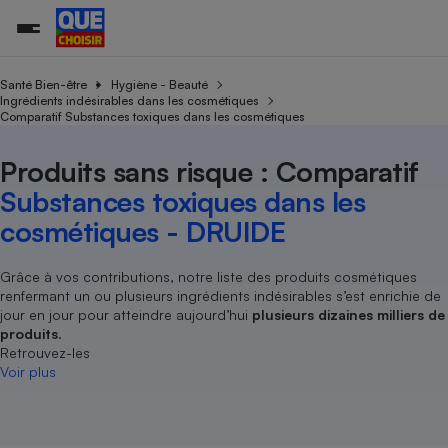
Santé Bien-être
Hygiène - Beauté
Ingrédients indésirables dans les cosmétiques
Comparatif Substances toxiques dans les cosmétiques
Additifs a
Comparate
Comparatif
Comparateu
Comparatif
Comparateu
Comparatif
Comparati
Substances
Toutes les actualités
Tous les services
Tous nos combats
L’association
Organismes de défense 
Train
supermarc
cosmétiqu
Produits sans risque : Comparatif
Comparateu
Achat - Vente - Travaux
Démarche administrative
Enquêtes
Nos actions
Nos missions
Système judiciaire
Transport aérien
gratuit
Substances toxiques dans les
Copropriété
Famille
Guides d'achat
Nos grandes victoires
Notre méthodologie
cosmétiques - DRUIDE
Location
Senior
Comparateu
Comparate
Comparati
Comparatif
Comparate
Comparatif
Comparatif
Conseils
Les billets de la présidente
Notre financement
supermarc
électrique
Service marchand
Magasin - Grande surfac
Sport
Soumettre un litige
Grâce à vos contributions, notre liste des produits cosmétiques
Brèves
Nos associations locales
Nos partenaires
Air
renfermant un ou plusieurs ingrédients indésirables s’est enrichie de
Marketing - Fidélisation
Vacances - Tourisme
Lettres types
Nous rejoindre
Nous rejoindre
jour en jour pour atteindre aujourd’hui
plusieurs dizaines milliers de
Déchet
Méthode de vente - Abu
produits
.
Rencontrer une association locale
Comparate
Comparatif
Comparatif
Comparatif
Comparatif
En savoir plus sur Que Choisir Ensemble
Retrouvez-les
Eau
s
Agriculture
Achat - Vente - Location
Voir plus
Energie
Nutrition
Assurance auto
-nous ?
Produit alimentaire
Carburant
Comparati
Comparati
Comparati
Comparate