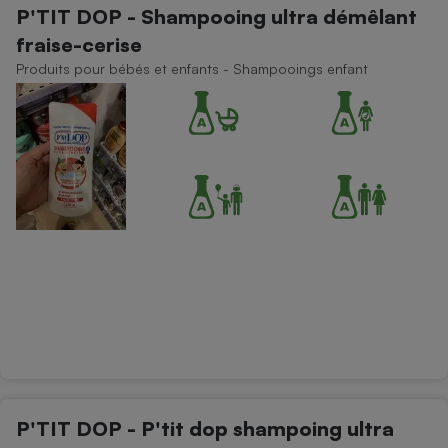
P'TIT DOP - Shampooing ultra démêlant
Petit électroménager - U
fraise-cerise
Complément
alimentaire
Produits pour bébés et enfants - Shampooings enfant
Mutuelle
Assurance emprunteur
Matelas
Champagne
bouteille
Banque en 
Téléviseur
Antimoustique
Lave-linge
Radiateur électrique
P'TIT DOP - P'tit dop shampoing ultra