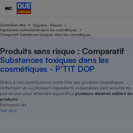
Santé Bien-être
Hygiène - Beauté
Ingrédients indésirables dans les cosmétiques
Comparatif Substances toxiques dans les cosmétiques
Additifs a
Comparate
Comparatif
Comparateu
Comparatif
Comparateu
Comparatif
Comparati
Substances
Toutes les actualités
Tous les services
Tous nos combats
L’association
Organismes de défense 
Train
supermarc
cosmétiqu
Produits sans risque : Comparatif
Comparateu
Achat - Vente - Travaux
Démarche administrative
Enquêtes
Nos actions
Nos missions
Système judiciaire
Transport aérien
gratuit
Substances toxiques dans les
Copropriété
Famille
Guides d'achat
Nos grandes victoires
Notre méthodologie
cosmétiques - P'TIT DOP
Location
Senior
Comparateu
Comparate
Comparati
Comparatif
Comparate
Comparatif
Comparatif
Conseils
Les billets de la présidente
Notre financement
supermarc
électrique
Service marchand
Magasin - Grande surfac
Sport
Soumettre un litige
Grâce à vos contributions, notre liste des produits cosmétiques
Brèves
Nos associations locales
Nos partenaires
Air
renfermant un ou plusieurs ingrédients indésirables s’est enrichie de
Marketing - Fidélisation
Vacances - Tourisme
Lettres types
Nous rejoindre
Nous rejoindre
jour en jour pour atteindre aujourd’hui
plusieurs dizaines milliers de
Déchet
Méthode de vente - Abu
produits
.
Rencontrer une association locale
Comparate
Comparatif
Comparatif
Comparatif
Comparatif
En savoir plus sur Que Choisir Ensemble
Retrouvez-les
Eau
s
Agriculture
Achat - Vente - Location
Voir plus
Energie
Nutrition
Assurance auto
-nous ?
Produit alimentaire
Carburant
Comparati
Comparati
Comparati
Comparate