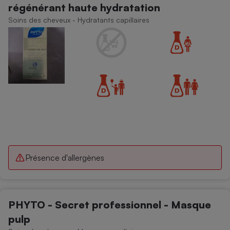
régénérant haute hydratation
Petit électroménager - U
Soins des cheveux - Hydratants capillaires
Complément
alimentaire
Mutuelle
Assurance emprunteur
Matelas
Champagne
bouteille
Banque en 
Téléviseur
Antimoustique
Lave-linge
Présence d'allergènes
Radiateur électrique
PHYTO - Secret professionnel - Masque
pulp