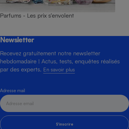
Parfums - Les prix s’envolent
Newsletter
Recevez gratuitement notre newsletter
hebdomadaire ! Actus, tests, enquêtes réalisés
par des experts.
En savoir plus
Adresse mail
S'inscrire