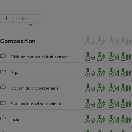
Téléphone mobile -
Smartphone
Plaque de cuisson à
Légende
induction
Composition
Climatiseur -
Ventilateur
Silybum marianum fruit extract
Antivirus
Aqua
Climatiseur -
Ventilateur
Cocamidopropyl betaine
Sodium lauroyl sarcosinate
Inulin