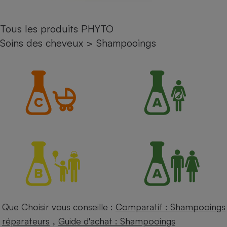
Petit électroménager - U
Complément
Tous les produits PHYTO
alimentaire
Mutuelle
Soins des cheveux
>
Shampooings
Assurance emprunteur
Matelas
Champagne
bouteille
Banque en 
Téléviseur
Antimoustique
Lave-linge
Radiateur électrique
Que Choisir vous conseille :
Comparatif : Shampooings
,
réparateurs
Guide d'achat : Shampooings