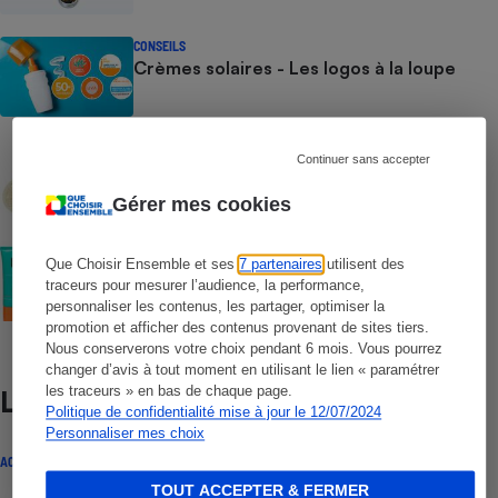
CONSEILS
Crèmes solaires - Les logos à la loupe
COMMENT NOUS TESTONS
Continuer sans accepter
Crèmes solaires - Le protocole
Gérer mes cookies
COMMENT NOUS TESTONS
Que Choisir Ensemble et ses
7 partenaires
utilisent des
Crèmes solaires visage - Le protocole
traceurs pour mesurer l’audience, la performance,
personnaliser les contenus, les partager, optimiser la
promotion et afficher des contenus provenant de sites tiers.
Nous conserverons votre choix pendant 6 mois. Vous pourrez
changer d’avis à tout moment en utilisant le lien « paramétrer
les traceurs » en bas de chaque page.
Lire aussi
Politique de confidentialité mise à jour le 12/07/2024
Personnaliser mes choix
ACTUALITÉ
TOUT ACCEPTER & FERMER