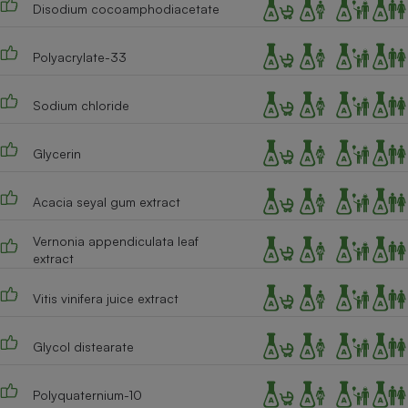
Disodium cocoamphodiacetate
Cafetière à expressos
Polyacrylate-33
Sodium chloride
Glycerin
Acacia seyal gum extract
Robot ménager
Vernonia appendiculata leaf
extract
Vitis vinifera juice extract
Glycol distearate
Polyquaternium-10