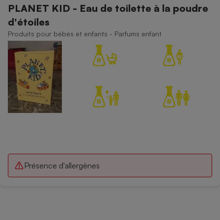
PLANET KID - Eau de toilette à la poudre
Petit électroménager - U
d'étoiles
Complément
alimentaire
Produits pour bébés et enfants - Parfums enfant
Mutuelle
Assurance emprunteur
Matelas
Champagne
bouteille
Banque en 
Téléviseur
Antimoustique
Lave-linge
Présence d'allergènes
Radiateur électrique