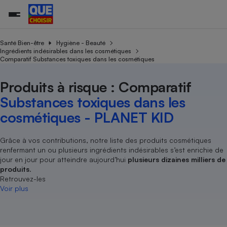
Santé Bien-être
Hygiène - Beauté
Ingrédients indésirables dans les cosmétiques
Comparatif Substances toxiques dans les cosmétiques
Additifs a
Comparate
Comparatif
Comparateu
Comparatif
Comparateu
Comparatif
Comparati
Substances
Toutes les actualités
Tous les services
Tous nos combats
L’association
Organismes de défense 
Train
supermarc
cosmétiqu
Produits à risque : Comparatif
Comparateu
Achat - Vente - Travaux
Démarche administrative
Enquêtes
Nos actions
Nos missions
Système judiciaire
Transport aérien
gratuit
Substances toxiques dans les
Copropriété
Famille
Guides d'achat
Nos grandes victoires
Notre méthodologie
cosmétiques - PLANET KID
Location
Senior
Comparateu
Comparate
Comparati
Comparatif
Comparate
Comparatif
Comparatif
Conseils
Les billets de la présidente
Notre financement
supermarc
électrique
Service marchand
Magasin - Grande surfac
Sport
Soumettre un litige
Grâce à vos contributions, notre liste des produits cosmétiques
Brèves
Nos associations locales
Nos partenaires
Air
renfermant un ou plusieurs ingrédients indésirables s’est enrichie de
Marketing - Fidélisation
Vacances - Tourisme
Lettres types
Nous rejoindre
Nous rejoindre
jour en jour pour atteindre aujourd’hui
plusieurs dizaines milliers de
Déchet
Méthode de vente - Abu
produits
.
Rencontrer une association locale
Comparate
Comparatif
Comparatif
Comparatif
Comparatif
En savoir plus sur Que Choisir Ensemble
Retrouvez-les
Eau
s
Agriculture
Achat - Vente - Location
Voir plus
Energie
Nutrition
Assurance auto
-nous ?
Produit alimentaire
Carburant
Comparati
Comparati
Comparati
Comparate