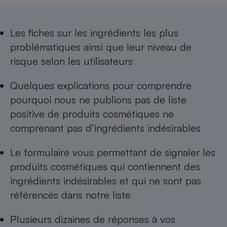
Téléphone mobile -
Smartphone
Plaque de cuisson à
induction
Les
fiches sur les ingrédients les plus
problématiques
ainsi que leur niveau de
risque selon les utilisateurs
Climatiseur -
Ventilateur
Quelques explications pour comprendre
pourquoi nous ne publions pas de
liste
positive de produits cosmétiques ne
Antivirus
comprenant pas d’ingrédients indésirables
Climatiseur -
Ventilateur
Le formulaire vous permettant de
signaler les
produits cosmétiques qui contiennent des
ingrédients indésirables
et qui ne sont pas
référencés dans notre liste
Plusieurs dizaines de réponses à
vos