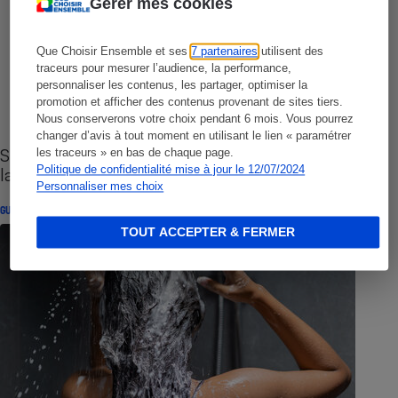
Gérer mes cookies
Que Choisir Ensemble et ses
7 partenaires
utilisent des
traceurs pour mesurer l’audience, la performance,
personnaliser les contenus, les partager, optimiser la
promotion et afficher des contenus provenant de sites tiers.
Nous conserverons votre choix pendant 6 mois. Vous pourrez
changer d’avis à tout moment en utilisant le lien « paramétrer
Sites de rencontres - Nos conseils pour vous
les traceurs » en bas de chaque page.
Politique de confidentialité mise à jour le 12/07/2024
lancer
Personnaliser mes choix
GUIDE D'ACHAT
TOUT ACCEPTER & FERMER