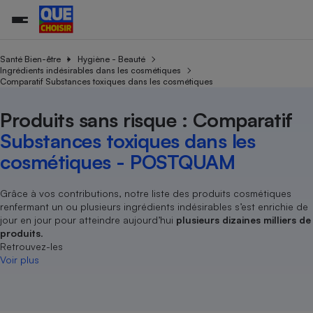
Santé Bien-être
Hygiène - Beauté
Ingrédients indésirables dans les cosmétiques
Comparatif Substances toxiques dans les cosmétiques
Additifs a
Comparate
Comparatif
Comparateu
Comparatif
Comparateu
Comparatif
Comparati
Substances
Toutes les actualités
Tous les services
Tous nos combats
L’association
Organismes de défense 
Train
supermarc
cosmétiqu
Produits sans risque : Comparatif
Comparateu
Achat - Vente - Travaux
Démarche administrative
Enquêtes
Nos actions
Nos missions
Système judiciaire
Transport aérien
gratuit
Substances toxiques dans les
Copropriété
Famille
Guides d'achat
Nos grandes victoires
Notre méthodologie
cosmétiques - POSTQUAM
Location
Senior
Comparateu
Comparate
Comparati
Comparatif
Comparate
Comparatif
Comparatif
Conseils
Les billets de la présidente
Notre financement
supermarc
électrique
Service marchand
Magasin - Grande surfac
Sport
Soumettre un litige
Grâce à vos contributions, notre liste des produits cosmétiques
Brèves
Nos associations locales
Nos partenaires
Air
renfermant un ou plusieurs ingrédients indésirables s’est enrichie de
Marketing - Fidélisation
Vacances - Tourisme
Lettres types
Nous rejoindre
Nous rejoindre
jour en jour pour atteindre aujourd’hui
plusieurs dizaines milliers de
Déchet
Méthode de vente - Abu
produits
.
Rencontrer une association locale
Comparate
Comparatif
Comparatif
Comparatif
Comparatif
En savoir plus sur Que Choisir Ensemble
Retrouvez-les
Eau
s
Agriculture
Achat - Vente - Location
Voir plus
Energie
Nutrition
Assurance auto
-nous ?
Produit alimentaire
Carburant
Comparati
Comparati
Comparati
Comparate