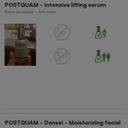
POSTQUAM - Intensive lifting serum
Petit électroménager - U
Soins du visage - Anti-rides
Complément
alimentaire
Mutuelle
Assurance emprunteur
Matelas
Champagne
bouteille
Banque en 
Téléviseur
Antimoustique
Lave-linge
Radiateur électrique
POSTQUAM - Dansei - Moisturizing facial