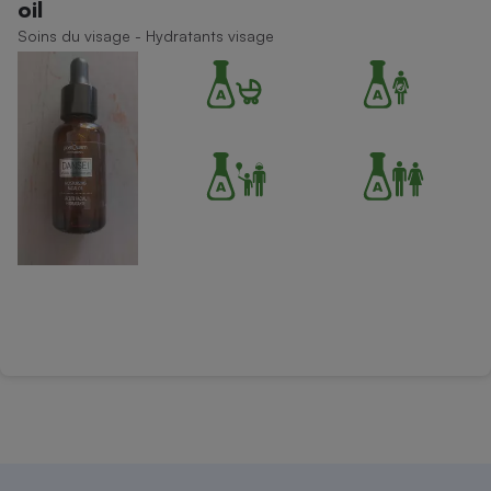
oil
Téléphone mobile -
Smartphone
Soins du visage - Hydratants visage
Plaque de cuisson à
induction
Climatiseur -
Ventilateur
Antivirus
Climatiseur -
Ventilateur