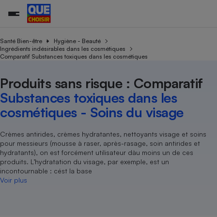
Santé Bien-être
Hygiène - Beauté
Ingrédients indésirables dans les cosmétiques
Comparatif Substances toxiques dans les cosmétiques
Additifs a
Comparate
Comparatif
Comparateu
Comparatif
Comparateu
Comparatif
Comparati
Substances
Toutes les actualités
Tous les services
Tous nos combats
L’association
Organismes de défense 
Train
supermarc
cosmétiqu
Produits sans risque : Comparatif
Comparateu
Achat - Vente - Travaux
Démarche administrative
Enquêtes
Nos actions
Nos missions
Système judiciaire
Transport aérien
gratuit
Substances toxiques dans les
Copropriété
Famille
Guides d'achat
Nos grandes victoires
Notre méthodologie
cosmétiques - Soins du visage
Location
Senior
Comparateu
Comparate
Comparati
Comparatif
Comparate
Comparatif
Comparatif
Conseils
Les billets de la présidente
Notre financement
supermarc
électrique
Service marchand
Magasin - Grande surfac
Sport
Soumettre un litige
Crèmes antirides, crèmes hydratantes, nettoyants visage et soins
Brèves
Nos associations locales
Nos partenaires
Air
pour messieurs (mousse à raser, après-rasage, soin antirides et
Marketing - Fidélisation
Vacances - Tourisme
Lettres types
Nous rejoindre
Nous rejoindre
hydratants), on est forcément utilisateur dàu moins un de ces
Déchet
Méthode de vente - Abu
produits. L’hydratation du visage, par exemple, est un
Rencontrer une association locale
Comparate
Comparatif
Comparatif
Comparatif
Comparatif
En savoir plus sur Que Choisir Ensemble
incontournable : cést la base
Eau
s
Agriculture
Achat - Vente - Location
Voir plus
Energie
Nutrition
Assurance auto
-nous ?
Produit alimentaire
Carburant
Comparati
Comparati
Comparati
Comparate