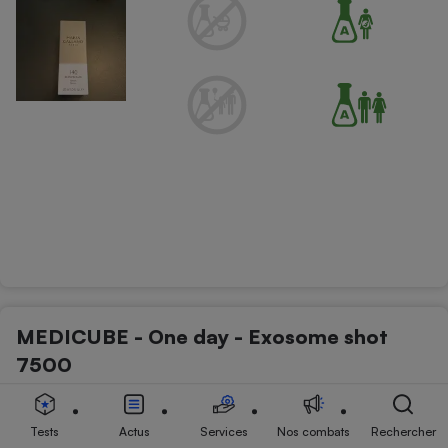
MEDICUBE - One day - Exosome shot
7500
Soins du visage - Hydratants visage
Tests
Actus
Services
Nos combats
Rechercher