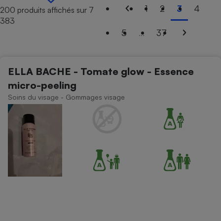
1
2
3
4
200 produits affichés sur 7
Petit électroménager - U
383
Complément
alimentaire
5
...
37
Mutuelle
Assurance emprunteur
ELLA BACHE - Tomate glow - Essence
micro-peeling
Matelas
Soins du visage - Gommages visage
Champagne
bouteille
Banque en 
Téléviseur
Antimoustique
Lave-linge
Radiateur électrique