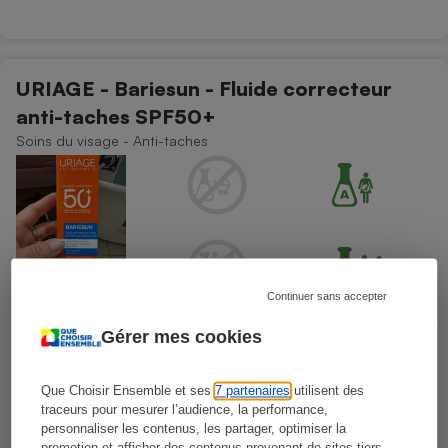
URIAGE - Bariesun - Fluide correcteur
anti-taches SPF50+
Soins du visage - Anti-taches
Continuer sans accepter
Gérer mes cookies
Que Choisir Ensemble et ses
7 partenaires
utilisent des
traceurs pour mesurer l’audience, la performance,
personnaliser les contenus, les partager, optimiser la