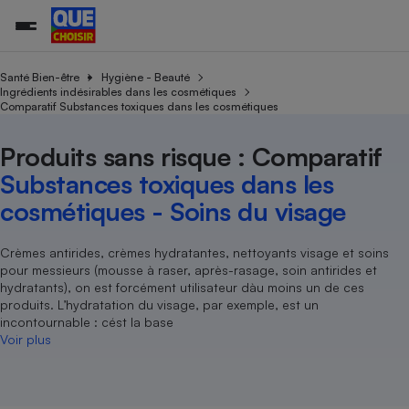
Santé Bien-être
Hygiène - Beauté
Ingrédients indésirables dans les cosmétiques
Comparatif Substances toxiques dans les cosmétiques
Additifs a
Comparate
Comparatif
Comparateu
Comparatif
Comparateu
Comparatif
Comparati
Substances
Toutes les actualités
Tous les services
Tous nos combats
L’association
Organismes de défense 
Train
supermarc
cosmétiqu
Produits sans risque : Comparatif
Comparateu
Achat - Vente - Travaux
Démarche administrative
Enquêtes
Nos actions
Nos missions
Système judiciaire
Transport aérien
gratuit
Substances toxiques dans les
Copropriété
Famille
Guides d'achat
Nos grandes victoires
Notre méthodologie
cosmétiques - Soins du visage
Location
Senior
Comparateu
Comparate
Comparati
Comparatif
Comparate
Comparatif
Comparatif
Conseils
Les billets de la présidente
Notre financement
supermarc
électrique
Service marchand
Magasin - Grande surfac
Sport
Soumettre un litige
Crèmes antirides, crèmes hydratantes, nettoyants visage et soins
Brèves
Nos associations locales
Nos partenaires
Air
pour messieurs (mousse à raser, après-rasage, soin antirides et
Marketing - Fidélisation
Vacances - Tourisme
Lettres types
Nous rejoindre
Nous rejoindre
hydratants), on est forcément utilisateur dàu moins un de ces
Déchet
Méthode de vente - Abu
produits. L’hydratation du visage, par exemple, est un
Rencontrer une association locale
Comparate
Comparatif
Comparatif
Comparatif
Comparatif
En savoir plus sur Que Choisir Ensemble
incontournable : cést la base
Eau
s
Agriculture
Achat - Vente - Location
Voir plus
Energie
Nutrition
Assurance auto
-nous ?
Produit alimentaire
Carburant
Comparati
Comparati
Comparati
Comparate