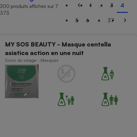
1
...
3
4
200 produits affichés sur 7
Petit électroménager - U
373
Complément
alimentaire
5
6
...
37
Mutuelle
Assurance emprunteur
MY SOS BEAUTY - Masque centella
asiatica action en une nuit
Matelas
Soins du visage - Masques
Champagne
bouteille
Banque en 
Téléviseur
Antimoustique
Lave-linge
Radiateur électrique