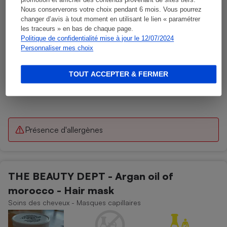
promotion et afficher des contenus provenant de sites tiers.
Nous conserverons votre choix pendant 6 mois. Vous pourrez
changer d’avis à tout moment en utilisant le lien « paramétrer
les traceurs » en bas de chaque page.
Politique de confidentialité mise à jour le 12/07/2024
Personnaliser mes choix
TOUT ACCEPTER & FERMER
Présence d'allergènes
THE BEAUTY DEPT - Argan oil of
morocco - Hair mask
Soins des cheveux - Masques capillaires