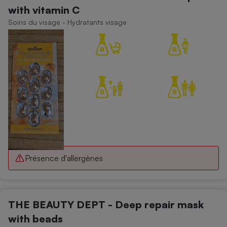
Téléphone mobile -
with vitamin C
Smartphone
Plaque de cuisson à
Soins du visage - Hydratants visage
induction
Climatiseur -
Ventilateur
Antivirus
Climatiseur -
Ventilateur
Présence d'allergènes
THE BEAUTY DEPT - Deep repair mask
with beads