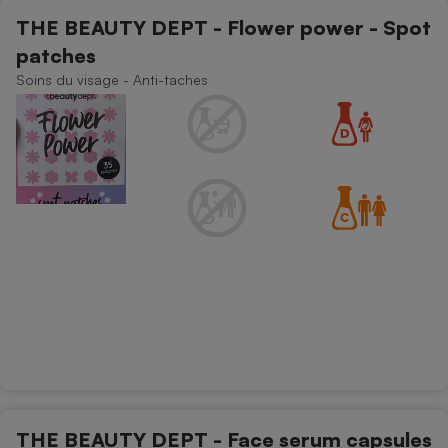
THE BEAUTY DEPT - Flower power - Spot
Petit électroménager - U
Complément
patches
alimentaire
Soins du visage - Anti-taches
Mutuelle
Assurance emprunteur
Matelas
Champagne
bouteille
Banque en 
Téléviseur
Antimoustique
Lave-linge
Radiateur électrique
THE BEAUTY DEPT - Face serum capsules