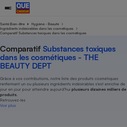
Santé Bien-être
Hygiène - Beauté
Ingrédients indésirables dans les cosmétiques
Comparatif Substances toxiques dans les cosmétiques
Additifs a
Comparate
Comparatif
Comparateu
Comparatif
Comparateu
Comparatif
Comparati
Substances
Toutes les actualités
Tous les services
Tous nos combats
L’association
Organismes de défense 
Train
supermarc
cosmétiqu
Comparatif
Substances toxiques
Comparateu
Achat - Vente - Travaux
Démarche administrative
Enquêtes
Nos actions
Nos missions
Système judiciaire
Transport aérien
gratuit
dans les cosmétiques - THE
Copropriété
Famille
Guides d'achat
Nos grandes victoires
Notre méthodologie
BEAUTY DEPT
Location
Senior
Comparateu
Comparate
Comparati
Comparatif
Comparate
Comparatif
Comparatif
Conseils
Les billets de la présidente
Notre financement
supermarc
électrique
Service marchand
Magasin - Grande surfac
Sport
Soumettre un litige
Grâce à vos contributions, notre liste des produits cosmétiques
Brèves
Nos associations locales
Nos partenaires
Air
renfermant un ou plusieurs ingrédients indésirables s’est enrichie de
Marketing - Fidélisation
Vacances - Tourisme
Lettres types
Nous rejoindre
Nous rejoindre
jour en jour pour atteindre aujourd’hui
plusieurs dizaines milliers de
Déchet
Méthode de vente - Abu
produits
.
Rencontrer une association locale
Comparate
Comparatif
Comparatif
Comparatif
Comparatif
En savoir plus sur Que Choisir Ensemble
Retrouvez-les
Eau
s
Agriculture
Achat - Vente - Location
Voir plus
Energie
Nutrition
Assurance auto
-nous ?
Produit alimentaire
Carburant
Comparati
Comparati
Comparati
Comparate