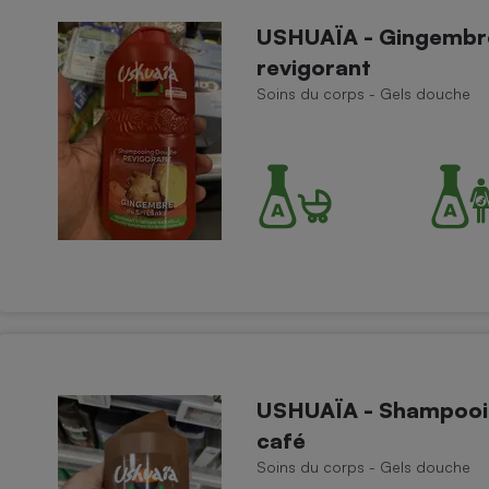
USHUAÏA - Gingembr
revigorant
Soins du corps - Gels douche
- Ustensile
Foie gras
Aide auditive
r
Assurance vie
Poêle à granulés
gne - Comment choisir une
lle de champagne
en ligne
Ordinateur portable
Crème solaire
Lave-vaisselle
USHUAÏA - Shampooin
café
Soins du corps - Gels douche