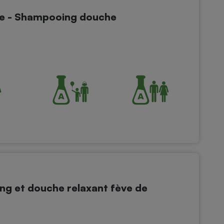
e - Shampooing douche
g et douche relaxant fève de