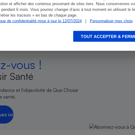
tion et afficher des contenus provenant de sites tiers. Nous conserverons vo
 pendant 6 mois. Vous pourrez changer d’avis à tout moment en utilisant le li
s des pouvoirs publics européens
étrer les traceurs » en bas de chaque page.
ique de confidentialité mise à jour le 12/07/2024
|
Personnaliser mes choix
TOUT ACCEPTER & FERM
-vous !
ir Santé
endance et l'objectivité de Que Choisir
e santé.
uez ici