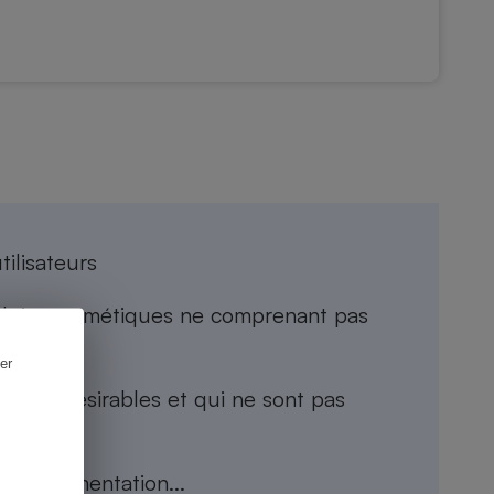
tilisateurs
roduits cosmétiques ne comprenant pas
er
ents indésirables
et qui ne sont pas
la réglementation...