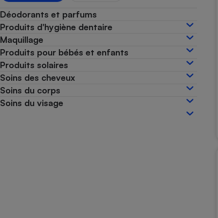
Internet
Déodorants et parfums
Produits d'hygiène dentaire
Gros électroménager
Téléphonie
Maquillage
Petit électroménager 
Produits pour bébés et enfants
Complément
alimentaire
Produits solaires
Mutuelle
Assurance emprunteu
Soins des cheveux
Soins du corps
Soins du visage
Matelas
Champa
boutei
Banque 
Téléviseur
Antimoustique
Lave-linge