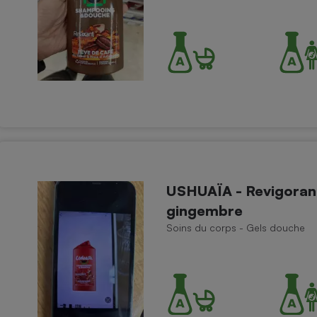
Électricité - Gaz
Appareil photo
numérique
Four encastrable
Lessive
USHUAÏA - Revigoran
gingembre
Soins du corps - Gels douche
Aspirateur