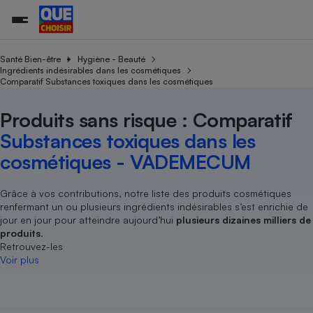
Santé Bien-être
Hygiène - Beauté
Ingrédients indésirables dans les cosmétiques
Comparatif Substances toxiques dans les cosmétiques
Additifs a
Comparate
Comparatif
Comparateu
Comparatif
Comparateu
Comparatif
Comparati
Substances
Toutes les actualités
Tous les services
Tous nos combats
L’association
Organismes de défense 
Train
supermarc
cosmétiqu
Produits sans risque : Comparatif
Comparateu
Achat - Vente - Travaux
Démarche administrative
Enquêtes
Nos actions
Nos missions
Système judiciaire
Transport aérien
gratuit
Substances toxiques dans les
Copropriété
Famille
Guides d'achat
Nos grandes victoires
Notre méthodologie
cosmétiques - VADEMECUM
Location
Senior
Comparateu
Comparate
Comparati
Comparatif
Comparate
Comparatif
Comparatif
Conseils
Les billets de la présidente
Notre financement
supermarc
électrique
Service marchand
Magasin - Grande surfac
Sport
Soumettre un litige
Grâce à vos contributions, notre liste des produits cosmétiques
Brèves
Nos associations locales
Nos partenaires
Air
renfermant un ou plusieurs ingrédients indésirables s’est enrichie de
Marketing - Fidélisation
Vacances - Tourisme
Lettres types
Nous rejoindre
Nous rejoindre
jour en jour pour atteindre aujourd’hui
plusieurs dizaines milliers de
Déchet
Méthode de vente - Abu
produits
.
Rencontrer une association locale
Comparate
Comparatif
Comparatif
Comparatif
Comparatif
En savoir plus sur Que Choisir Ensemble
Retrouvez-les
Eau
s
Agriculture
Achat - Vente - Location
Voir plus
Energie
Nutrition
Assurance auto
-nous ?
Produit alimentaire
Carburant
Comparati
Comparati
Comparati
Comparate