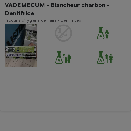
VADEMECUM - Blancheur charbon -
Petit électroménager - U
Dentifrice
Complément
alimentaire
Produits d'hygiène dentaire - Dentifrices
Mutuelle
Assurance emprunteur
Matelas
Champagne
bouteille
Banque en 
Téléviseur
Antimoustique
Lave-linge
Radiateur électrique