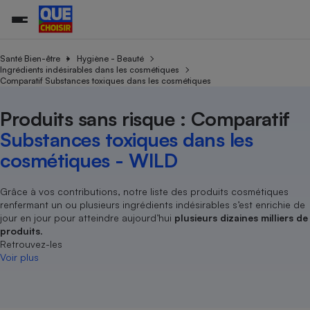
Santé Bien-être
Hygiène - Beauté
Ingrédients indésirables dans les cosmétiques
Comparatif Substances toxiques dans les cosmétiques
Additifs a
Comparate
Comparatif
Comparateu
Comparatif
Comparateu
Comparatif
Comparati
Substances
Toutes les actualités
Tous les services
Tous nos combats
L’association
Organismes de défense 
Train
supermarc
cosmétiqu
Produits sans risque : Comparatif
Comparateu
Achat - Vente - Travaux
Démarche administrative
Enquêtes
Nos actions
Nos missions
Système judiciaire
Transport aérien
gratuit
Substances toxiques dans les
Copropriété
Famille
Guides d'achat
Nos grandes victoires
Notre méthodologie
cosmétiques - WILD
Location
Senior
Comparateu
Comparate
Comparati
Comparatif
Comparate
Comparatif
Comparatif
Conseils
Les billets de la présidente
Notre financement
supermarc
électrique
Service marchand
Magasin - Grande surfac
Sport
Soumettre un litige
Grâce à vos contributions, notre liste des produits cosmétiques
Brèves
Nos associations locales
Nos partenaires
Air
renfermant un ou plusieurs ingrédients indésirables s’est enrichie de
Marketing - Fidélisation
Vacances - Tourisme
Lettres types
Nous rejoindre
Nous rejoindre
jour en jour pour atteindre aujourd’hui
plusieurs dizaines milliers de
Déchet
Méthode de vente - Abu
produits
.
Rencontrer une association locale
Comparate
Comparatif
Comparatif
Comparatif
Comparatif
En savoir plus sur Que Choisir Ensemble
Retrouvez-les
Eau
s
Agriculture
Achat - Vente - Location
Voir plus
Energie
Nutrition
Assurance auto
-nous ?
Produit alimentaire
Carburant
Comparati
Comparati
Comparati
Comparate