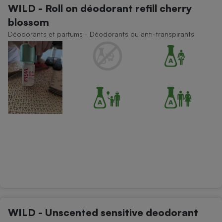
WILD - Roll on déodorant refill cherry
Petit électroménager - U
blossom
Complément
alimentaire
Déodorants et parfums - Déodorants ou anti-transpirants
Mutuelle
Assurance emprunteur
Matelas
Champagne
bouteille
Banque en 
Téléviseur
Antimoustique
Lave-linge
Radiateur électrique
WILD - Unscented sensitive deodorant